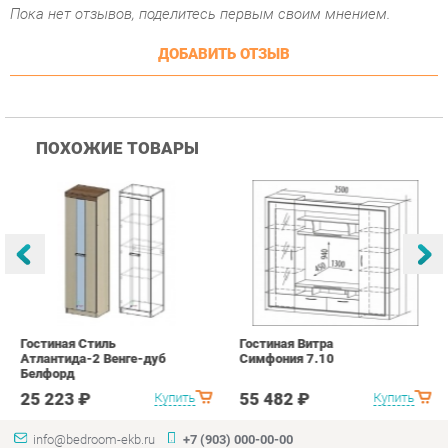
ПОХОЖИЕ ТОВАРЫ
Гостиная Стиль
Гостиная Витра
К
Атлантида-2 Венге-дуб
Симфония 7.10
п
Белфорд
А
с
25 223 ₽
55 482 ₽
Купить
Купить
info@bedroom-ekb.ru
+7 (903) 000-00-00
КАТАЛОГ
ИНФОРМАЦИЯ
ГОРОДА
Коллекции
О проекте
Весь мир
Кровати
Контакты
Екатеринбург