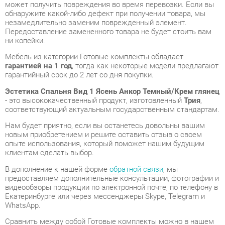
ни копейки.
Мебель из категории Готовые комплекты обладает
гарантией на 1 год
, тогда как некоторые модели предлагают
гарантийный срок до 2 лет со дня покупки.
Эстетика Спальня Вид 1 Ясень Анкор Темный/Крем глянец
- это высококачественный продукт, изготовленный
Трия
,
соответствующий актуальным государственным стандартам.
Нам будет приятно, если вы останетесь довольны вашим
новым приобретением и решите оставить отзыв о своем
опыте использования, который поможет нашим будущим
клиентам сделать выбор.
В дополнение к нашей форме
обратной связи
, мы
предоставляем дополнительные консультации, фотографии и
видеообзоры продукции по электронной почте, по телефону в
Екатеринбурге или через мессенджеры Skype, Telegram и
WhatsApp.
Cравнить между собой Готовые комплекты можно в нашем
шоу-руме и купить Эстетика Спальня Вид 1 Ясень Анкор
Темный/Крем глянец, забрав его самостоятельно с нашего
центрального склада в Екатеринбурге. Полный список
адресов и магазинов смотрите на странице
контактов
.