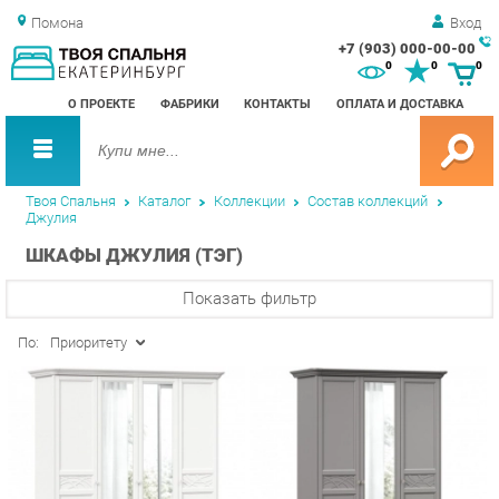
Помона
Вход
+7 (903) 000-00-00
Зак
0
0
0
обр
О ПРОЕКТЕ
ФАБРИКИ
КОНТАКТЫ
ОПЛАТА И ДОСТАВКА
зво
Твоя Спальня
Каталог
Коллекции
Состав коллекций
Джулия
ШКАФЫ ДЖУЛИЯ (ТЭГ)
Показать фильтр
По:
Приоритету