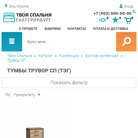
Эль-Монте
Вход
+7 (903) 000-00-00
Зак
0
0
0
обр
О ПРОЕКТЕ
ФАБРИКИ
КОНТАКТЫ
ОПЛАТА И ДОСТАВКА
зво
Твоя Спальня
Каталог
Коллекции
Состав коллекций
Трувор СП
ТУМБЫ ТРУВОР СП (ТЭГ)
Показать фильтр
По:
Приоритету