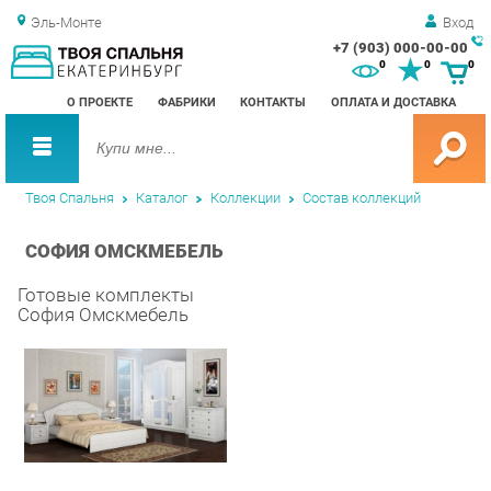
Эль-Монте
Вход
+7 (903) 000-00-00
Зак
0
0
0
обр
О ПРОЕКТЕ
ФАБРИКИ
КОНТАКТЫ
ОПЛАТА И ДОСТАВКА
зво
Твоя Спальня
Каталог
Коллекции
Состав коллекций
СОФИЯ ОМСКМЕБЕЛЬ
Готовые комплекты
София Омскмебель