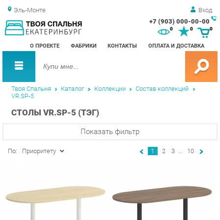
Эль-Монте
Вход
+7 (903) 000-00-00
Зак
0
0
0
обр
О ПРОЕКТЕ
ФАБРИКИ
КОНТАКТЫ
ОПЛАТА И ДОСТАВКА
зво
Твоя Спальня
Каталог
Коллекции
Состав коллекций
VR.SP-5
СТОЛЫ VR.SP-5 (ТЭГ)
Показать фильтр
По:
Приоритету
1
2
3
...
10