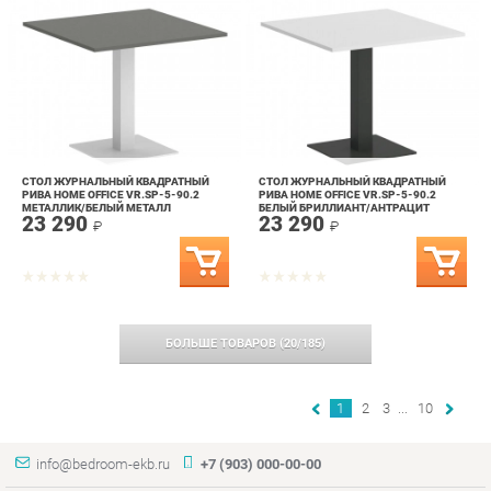
СТОЛ ЖУРНАЛЬНЫЙ КВАДРАТНЫЙ
СТОЛ ЖУРНАЛЬНЫЙ КВАДРАТНЫЙ
РИВА HOME OFFICE VR.SP-5-90.2
РИВА HOME OFFICE VR.SP-5-90.2
МЕТАЛЛИК/БЕЛЫЙ МЕТАЛЛ
БЕЛЫЙ БРИЛЛИАНТ/АНТРАЦИТ
23 290
23 290
МЕТАЛЛ
₽
₽
БОЛЬШЕ ТОВАРОВ
(
20
/
185
)
1
2
3
...
10
info@bedroom-ekb.ru
+7 (903) 000-00-00
КАТАЛОГ
ИНФОРМАЦИЯ
ГОРОДА
Коллекции
О проекте
Весь мир
Кровати
Контакты
Екатеринбург
Матрасы
Дизайн