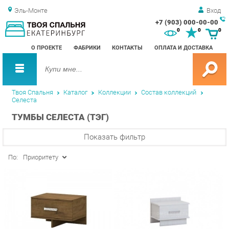
Эль-Монте
Вход
+7 (903) 000-00-00
Зак
0
0
0
обр
О ПРОЕКТЕ
ФАБРИКИ
КОНТАКТЫ
ОПЛАТА И ДОСТАВКА
зво
Твоя Спальня
Каталог
Коллекции
Состав коллекций
Селеста
ТУМБЫ СЕЛЕСТА (ТЭГ)
Показать фильтр
По:
Приоритету