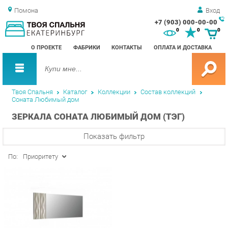
Помона
Вход
+7 (903) 000-00-00
Зак
0
0
0
обр
О ПРОЕКТЕ
ФАБРИКИ
КОНТАКТЫ
ОПЛАТА И ДОСТАВКА
зво
Твоя Спальня
Каталог
Коллекции
Состав коллекций
Соната Любимый дом
ЗЕРКАЛА СОНАТА ЛЮБИМЫЙ ДОМ (ТЭГ)
Показать фильтр
По:
Приоритету