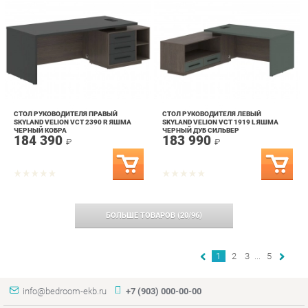
СТОЛ РУКОВОДИТЕЛЯ ПРАВЫЙ
СТОЛ РУКОВОДИТЕЛЯ ЛЕВЫЙ
SKYLAND VELION VCT 2390 R ЯШМА
SKYLAND VELION VCT 1919 L ЯШМА
ЧЕРНЫЙ КОБРА
ЧЕРНЫЙ ДУБ СИЛЬВЕР
184 390
183 990
₽
₽
БОЛЬШЕ ТОВАРОВ
(
20
/
96
)
1
2
3
...
5
info@bedroom-ekb.ru
+7 (903) 000-00-00
КАТАЛОГ
ИНФОРМАЦИЯ
ГОРОДА
Коллекции
О проекте
Весь мир
Кровати
Контакты
Екатеринбург
Матрасы
Дизайн