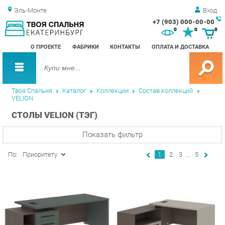
Эль-Монте
Вход
+7 (903) 000-00-00
Зак
0
0
0
обр
О ПРОЕКТЕ
ФАБРИКИ
КОНТАКТЫ
ОПЛАТА И ДОСТАВКА
зво
Твоя Спальня
Каталог
Коллекции
Состав коллекций
VELION
СТОЛЫ VELION (ТЭГ)
Показать фильтр
По:
Приоритету
1
2
3
...
5