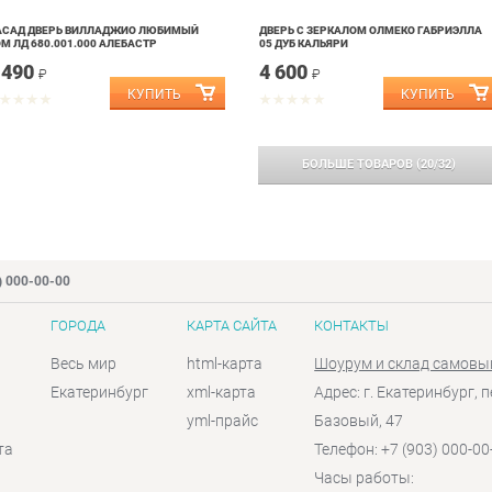
АСАД ДВЕРЬ ВИЛЛАДЖИО ЛЮБИМЫЙ
ДВЕРЬ С ЗЕРКАЛОМ ОЛМЕКО ГАБРИЭЛЛА
М ЛД 680.001.000 АЛЕБАСТР
05 ДУБ КАЛЬЯРИ
 490
4 600
₽
₽
БОЛЬШЕ ТОВАРОВ
(
20
/
32
)
) 000-00-00
ГОРОДА
КАРТА САЙТА
КОНТАКТЫ
Весь мир
html-карта
Шоурум и склад самовы
Екатеринбург
xml-карта
Адрес: г. Екатеринбург, п
yml-прайс
Базовый, 47
та
Телефон: +7 (903) 000-00
Часы работы: