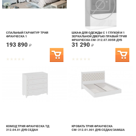
СПАЛЬНЫЙ ГАРНИТУР ТРИЯ
ШКАФ ДЛЯ ОДЕЖДЫ С 1 ГЛУХОЙ И 1
ФРАНЧЕСКА 1
ЗЕРКАЛЬНОЙ ДВЕРЬЮ ПРАВЫЙ ТРИЯ
ФРАНЧЕСКА СМ-312.07.005R ДУБ
193 890
31 290
СЕДАН
₽
₽
КОМОД ТРИЯ ФРАНЧЕСКА ТД
КРОВАТЬ ТРИЯ ФРАНЧЕСКА
312.04.01 ДУБ СЕДАН
СМ-312.01.001 ДУБ СЕДАН/ЗАМША
27 899
45 090
₽
₽