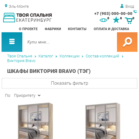
Эль-Монте
Вход
+7 (903) 000-00-00
Зак
0
0
0
обр
О ПРОЕКТЕ
ФАБРИКИ
КОНТАКТЫ
ОПЛАТА И ДОСТАВКА
зво
Твоя Спальня
Каталог
Коллекции
Состав коллекций
Виктория Bravo
ШКАФЫ ВИКТОРИЯ BRAVO (ТЭГ)
Показать фильтр
По:
Приоритету