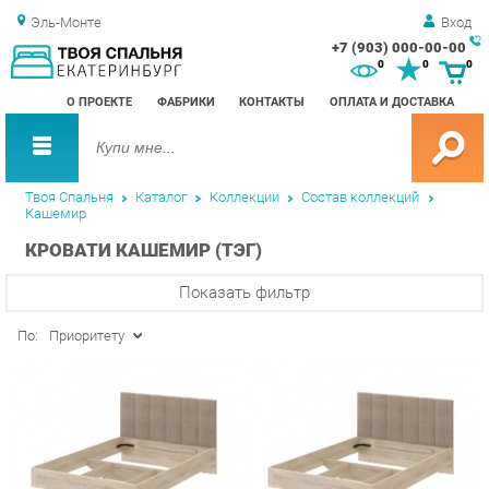
Эль-Монте
Вход
+7 (903) 000-00-00
Зак
0
0
0
обр
О ПРОЕКТЕ
ФАБРИКИ
КОНТАКТЫ
ОПЛАТА И ДОСТАВКА
зво
Твоя Спальня
Каталог
Коллекции
Состав коллекций
Кашемир
КРОВАТИ КАШЕМИР (ТЭГ)
Показать фильтр
По:
Приоритету