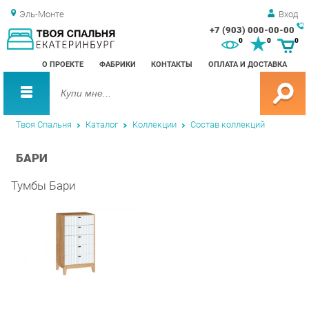
Эль-Монте
Вход
+7 (903) 000-00-00
Зак
0
0
0
обр
О ПРОЕКТЕ
ФАБРИКИ
КОНТАКТЫ
ОПЛАТА И ДОСТАВКА
зво
Твоя Спальня
Каталог
Коллекции
Состав коллекций
БАРИ
Тумбы Бари