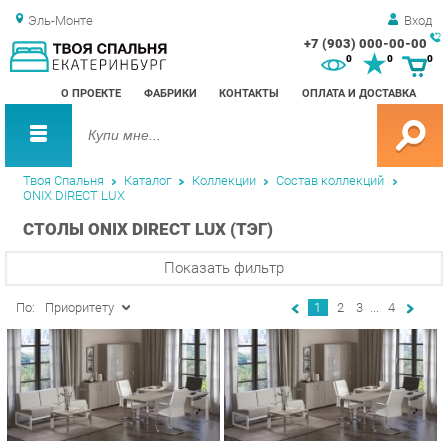
Эль-Монте
Вход
+7 (903) 000-00-00
Зак
0
0
0
обр
О ПРОЕКТЕ
ФАБРИКИ
КОНТАКТЫ
ОПЛАТА И ДОСТАВКА
зво
Твоя Спальня
Каталог
Коллекции
Состав коллекций
ONIX DIRECT LUX
СТОЛЫ ONIX DIRECT LUX (ТЭГ)
Показать фильтр
По:
Приоритету
1
2
3
...
4