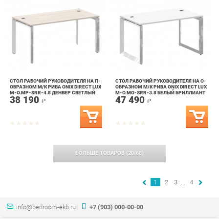
СТОЛ РАБОЧИЙ РУКОВОДИТЕЛЯ НА П-
СТОЛ РАБОЧИЙ РУКОВОДИТЕЛЯ НА О-
ОБРАЗНОМ М/К РИВА ONIX DIRECT LUX
ОБРАЗНОМ М/К РИВА ONIX DIRECT LUX
M-O.MP-SRR-4.8 ДЕНВЕР СВЕТЛЫЙ
M-O.MO-SRR-3.8 БЕЛЫЙ БРИЛЛИАНТ
38 190
47 490
₽
₽
БОЛЬШЕ ТОВАРОВ
(
20
/
68
)
1
2
3
...
4
info@bedroom-ekb.ru
+7 (903) 000-00-00
КАТАЛОГ
ИНФОРМАЦИЯ
ГОРОДА
Коллекции
О проекте
Весь мир
Кровати
Контакты
Екатеринбург
Матрасы
Дизайн