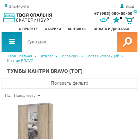
Эль-Монте
Вход
+7 (903) 000-00-00
Зак
0
0
0
обр
О ПРОЕКТЕ
ФАБРИКИ
КОНТАКТЫ
ОПЛАТА И ДОСТАВКА
зво
Твоя Спальня
Каталог
Коллекции
Состав коллекций
Кантри BRAVO
ТУМБЫ КАНТРИ BRAVO (ТЭГ)
Показать фильтр
По:
Приоритету