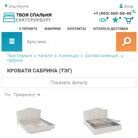
Эль-Монте
Вход
+7 (903) 000-00-00
Зак
0
0
0
обр
О ПРОЕКТЕ
ФАБРИКИ
КОНТАКТЫ
ОПЛАТА И ДОСТАВКА
зво
Твоя Спальня
Каталог
Коллекции
Состав коллекций
Сабрина
КРОВАТИ САБРИНА (ТЭГ)
Показать фильтр
По:
Приоритету