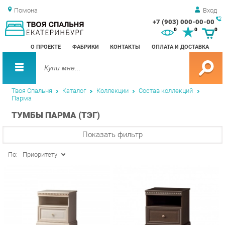
Помона
Вход
+7 (903) 000-00-00
Зак
0
0
0
обр
О ПРОЕКТЕ
ФАБРИКИ
КОНТАКТЫ
ОПЛАТА И ДОСТАВКА
зво
Твоя Спальня
Каталог
Коллекции
Состав коллекций
Парма
ТУМБЫ ПАРМА (ТЭГ)
Показать фильтр
По:
Приоритету