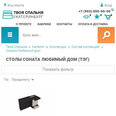
Эль-Монте
Вход
+7 (903) 000-00-00
Зак
0
0
0
обр
О ПРОЕКТЕ
ФАБРИКИ
КОНТАКТЫ
ОПЛАТА И ДОСТАВКА
зво
Твоя Спальня
Каталог
Коллекции
Состав коллекций
Соната Любимый дом
СТОЛЫ СОНАТА ЛЮБИМЫЙ ДОМ (ТЭГ)
Показать фильтр
По:
Приоритету