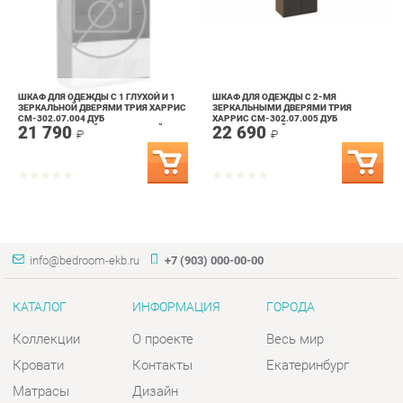
ШКАФ ДЛЯ ОДЕЖДЫ С 1 ГЛУХОЙ И 1
ШКАФ ДЛЯ ОДЕЖДЫ С 2-МЯ
ЗЕРКАЛЬНОЙ ДВЕРЯМИ ТРИЯ ХАРРИС
ЗЕРКАЛЬНЫМИ ДВЕРЯМИ ТРИЯ
СМ-302.07.004 ДУБ
ХАРРИС СМ-302.07.005 ДУБ
21 790
22 690
АМЕРИНКАНСКИЙ/СЕРЕБРЯНЫЙ
АМЕРИКАНСКИЙ
₽
₽
ГРАНИТ
info@bedroom-ekb.ru
+7 (903) 000-00-00
КАТАЛОГ
ИНФОРМАЦИЯ
ГОРОДА
Коллекции
О проекте
Весь мир
Кровати
Контакты
Екатеринбург
Матрасы
Дизайн
Комоды
Доставка и Оплата
Шкафы
Скидки и Акции
Тумбы
Политика