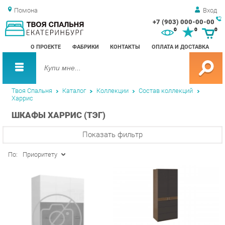
Помона
Вход
+7 (903) 000-00-00
Зак
0
0
0
обр
О ПРОЕКТЕ
ФАБРИКИ
КОНТАКТЫ
ОПЛАТА И ДОСТАВКА
зво
Твоя Спальня
Каталог
Коллекции
Состав коллекций
Харрис
ШКАФЫ ХАРРИС (ТЭГ)
Показать фильтр
По:
Приоритету