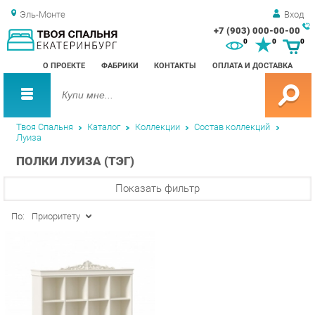
Эль-Монте
Вход
+7 (903) 000-00-00
Зак
0
0
0
обр
О ПРОЕКТЕ
ФАБРИКИ
КОНТАКТЫ
ОПЛАТА И ДОСТАВКА
зво
Твоя Спальня
Каталог
Коллекции
Состав коллекций
Луиза
ПОЛКИ ЛУИЗА (ТЭГ)
Показать фильтр
По:
Приоритету