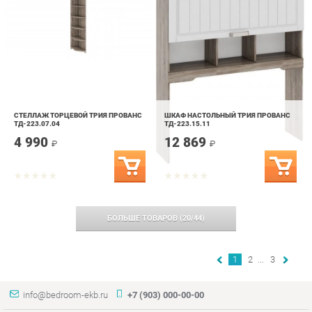
СТЕЛЛАЖ ТОРЦЕВОЙ ТРИЯ ПРОВАНС
ШКАФ НАСТОЛЬНЫЙ ТРИЯ ПРОВАНС
ТД-223.07.04
ТД-223.15.11
4 990
12 869
₽
₽
БОЛЬШЕ ТОВАРОВ
(
20
/
44
)
1
2
...
3
info@bedroom-ekb.ru
+7 (903) 000-00-00
КАТАЛОГ
ИНФОРМАЦИЯ
ГОРОДА
Коллекции
О проекте
Весь мир
Кровати
Контакты
Екатеринбург
Матрасы
Дизайн