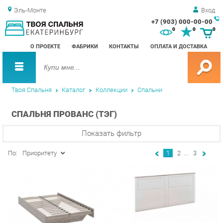
Эль-Монте
Вход
+7 (903) 000-00-00
Зак
0
0
0
обр
О ПРОЕКТЕ
ФАБРИКИ
КОНТАКТЫ
ОПЛАТА И ДОСТАВКА
зво
Твоя Спальня
Каталог
Коллекции
Спальни
СПАЛЬНЯ ПРОВАНС (ТЭГ)
Показать фильтр
По:
Приоритету
1
2
...
3