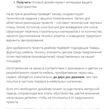
пространства.
На встрече дизайнер проведёт замер, скорректирует
техническое задание с вашими пожеланиями. Затем, для
облегчения реализации проекта – составит технические чертежи,
планы полов, потолков, конструкций для возведения или сноса,
сформирует перечень строительных материалов и их количество,
наметит расположение техники, розеток и освещения, предложит
варианты декорирования.
Для одобренного проекта дзайнер подберёт подходящие товары,
фурнитуру, мебель, технику, элементы декора среди предложений
сотен партнёров-производителей, представленных на нашей
площадке.
Изготовленная на заказ в соответствии с размерами и цветом из
разработанного проекта мебель, приобретаемая через наш
сервис, обойдётся значительно,
до двух раз дешевле
, чем при
покупке в частном порядке в мебельных магазинах.
Если это необходимо, дизайнер может осуществлять авторский
надзор, сопровождая все этапы обустройства, уделяя внимание
мельчашим деталям, чтобы не отклониться от задуманного
проекта.
Как всё будет готово – помогите улучшить наш сервис –
оцените
работу дизайнера, оставьте отзыв о магазинах и приобретённых