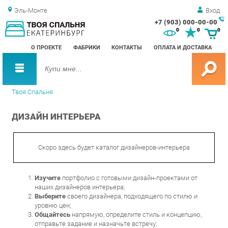
Эль-Монте
Вход
+7 (903) 000-00-00
Зак
0
0
0
обр
О ПРОЕКТЕ
ФАБРИКИ
КОНТАКТЫ
ОПЛАТА И ДОСТАВКА
зво
Твоя Спальня
ДИЗАЙН ИНТЕРЬЕРА
Скоро здесь будет каталог дизайнеров-интерьера
Изучите
портфолио с готовыми дизайн-проектами от
наших дизайнеров интерьера;
Выберите
своего дизайнера, подходящего по стилю и
уровню цен;
Общайтесь
напрямую, определите стиль и концепцию,
отправьте задание и назначьте встречу;
Получите
готовый дизайн-проект интерьера вашего