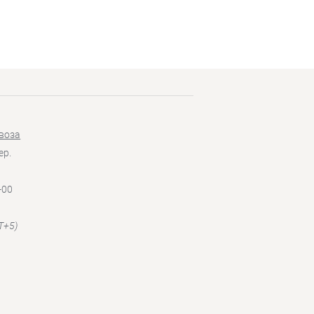
воза
ер.
-00
T+5)