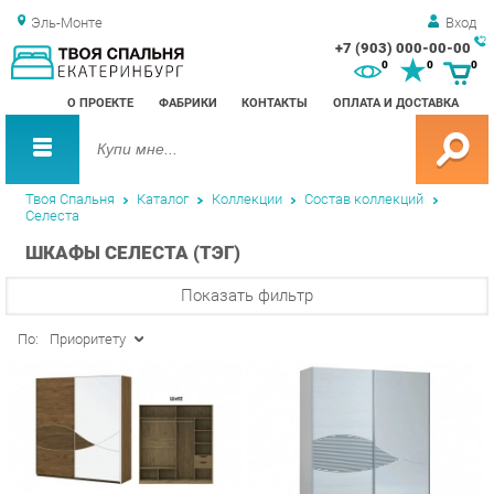
Эль-Монте
Вход
+7 (903) 000-00-00
Зак
0
0
0
обр
О ПРОЕКТЕ
ФАБРИКИ
КОНТАКТЫ
ОПЛАТА И ДОСТАВКА
зво
Твоя Спальня
Каталог
Коллекции
Состав коллекций
Селеста
ШКАФЫ СЕЛЕСТА (ТЭГ)
Показать фильтр
По:
Приоритету