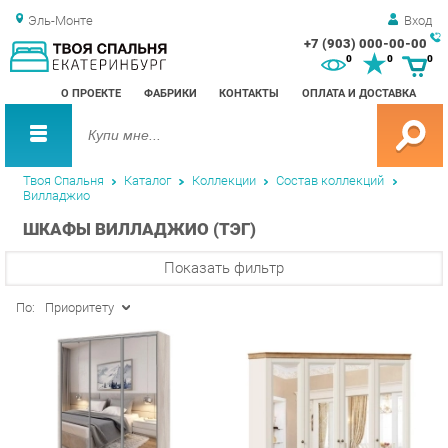
Эль-Монте
Вход
+7 (903) 000-00-00
Зак
0
0
0
обр
О ПРОЕКТЕ
ФАБРИКИ
КОНТАКТЫ
ОПЛАТА И ДОСТАВКА
зво
Твоя Спальня
Каталог
Коллекции
Состав коллекций
Вилладжио
ШКАФЫ ВИЛЛАДЖИО (ТЭГ)
Показать фильтр
По:
Приоритету