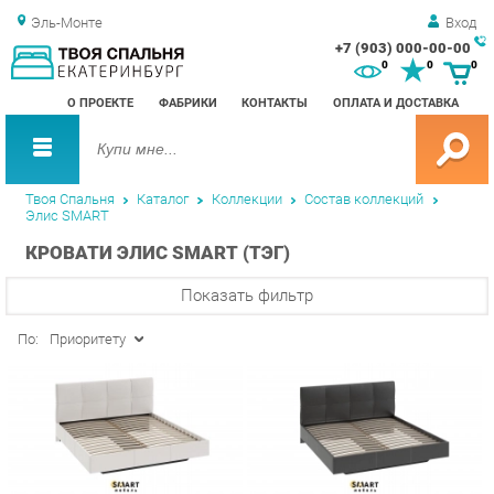
Эль-Монте
Вход
+7 (903) 000-00-00
Зак
0
0
0
обр
О ПРОЕКТЕ
ФАБРИКИ
КОНТАКТЫ
ОПЛАТА И ДОСТАВКА
зво
Твоя Спальня
Каталог
Коллекции
Состав коллекций
Элис SMART
КРОВАТИ ЭЛИС SMART (ТЭГ)
Показать фильтр
По:
Приоритету