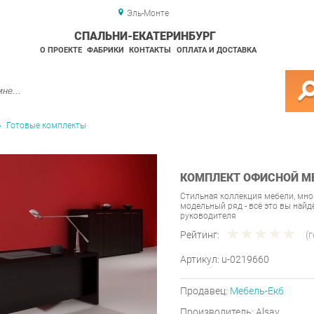
Эль-Монте
СПАЛЬНИ-ЕКАТЕРИНБУРГ
О ПРОЕКТЕ
ФАБРИКИ
КОНТАКТЫ
ОПЛАТА И ДОСТАВКА
Готовые комплекты
КОМПЛЕКТ ОФИСНОЙ МЕ
Стильная коллекция мебели, мн
модельный ряд - всё это вы найд
руководителя
Рейтинг:
(
Артикул:
u-0219660
Продавец:
Мебель-Екб
Производитель:
Alsav