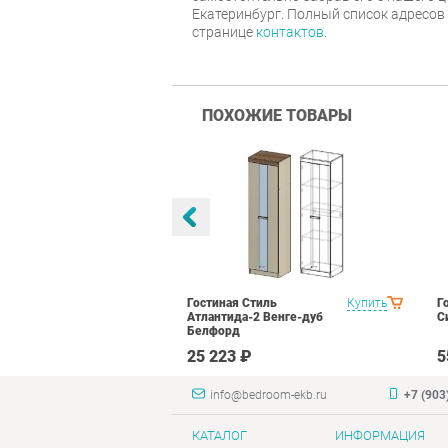
Екатеринбург. Полный список адресов
странице
контактов
.
ПОХОЖИЕ ТОВАРЫ
тиль Палермо
Купить
Гостиная Стиль
Купить
Г
Атлантида-2 Венге-дуб
С
Белфорд
₽
25 223 ₽
5
info@bedroom-ekb.ru
+7 (903
КАТАЛОГ
ИНФОРМАЦИЯ