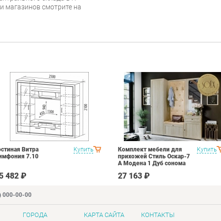
 и магазинов смотрите на
остиная Витра
Купить
Комплект мебели для
Купить
имфония 7.10
прихожей Стиль Оскар-7
А Модена 1 Дуб сонома
светлый Крем
5 482 ₽
27 163 ₽
) 000-00-00
ГОРОДА
КАРТА САЙТА
КОНТАКТЫ