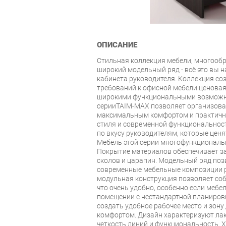
ОПИСАНИЕ
Стильная коллекция мебели, многооб
широкий модельный ряд - всё это вы н
кабинета руководителя. Коллекция со
требований к офисной мебели ценовая
широкими функциональными возможн
серииTAIM-MAX позволяет организова
максимальным комфортом и практичн
стиля и современной функциональнос
по вкусу руководителям, которые ценя
Мебель этой серии многофункциональн
Покрытие материалов обеспечивает за
сколов и царапин. Модельный ряд поз
современные мебельные композиции р
модульная конструкция позволяет со
что очень удобно, особенно если мебе
помещении с нестандартной планиров
создать удобное рабочее место и зон
комфортом. Дизайн характеризуют лак
четкость линий и функциональность. 