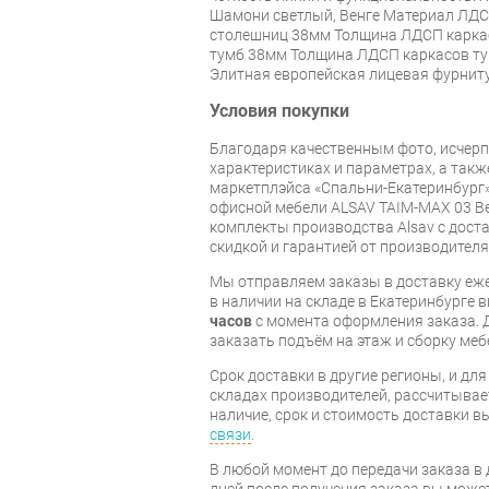
Шамони светлый, Венге Материал ЛД
столешниц 38мм Толщина ЛДСП каркас
тумб 38мм Толщина ЛДСП каркасов т
Элитная европейская лицевая фурнит
Условия покупки
Благодаря качественным фото, исче
характеристиках и параметрах, а так
маркетплэйса «Спальни-Екатеринбург»
офисной мебели ALSAV TAIM-MAX 03 Ве
комплекты производства Alsav с доста
скидкой и гарантией от производителя
Мы отправляем заказы в доставку еже
в наличии на складе в Екатеринбурге 
часов
с момента оформления заказа. 
заказать подъём на этаж и сборку ме
Срок доставки в другие регионы, и дл
складах производителей, рассчитывае
наличие, срок и стоимость доставки 
связи
.
В любой момент до передачи заказа в д