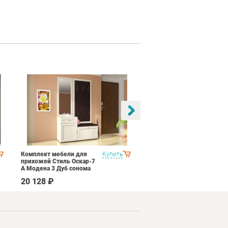
Комплект мебели для
Купить
Спальня Яна Вариант 1
прихожей Стиль Оскар-7
Дуб оксофрд
А Модена 3 Дуб сонома
светлый Крем
20 128 ₽
145 890 ₽