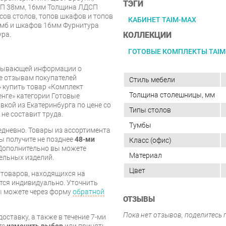
ТЭГИ
СП 38мм, 16мм Толщина ЛДСП
ов столов, топов шкафов и топов
КАБИНЕТ TAIM-MAX
умб и шкафов 16мм Фурнитура
ура.
КОЛЛЕКЦИИ
ГОТОВЫЕ КОМПЛЕКТЫ TAIM
рпывающей информации о
же отзывам покупателей
Стиль мебели
 купить товар «Комплект
Толщина столешницы, мм
нге» категории Готовые
вкой из Екатеринбурга по цене со
Типы столов
 не составит труда.
Тумбы
дневно. Товары из ассортимента
вы получите не позднее
48-ми
Класс (офис)
Дополнительно вы можете
Материал
бельных изделий.
Цвет
я товаров, находящихся на
тся индивидуально. Уточнить
вы можете через форму
обратной
ОТЗЫВЫ
Пока нет отзывов, поделитесь
оставку, а также в течение 7-ми