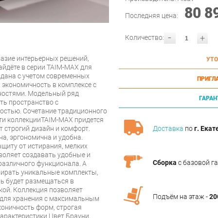
80 8
Последняя цена:
-
+
Количество:
разие интерьерных решений,
УТО
айдёте в серии TAIM-MAX для
здана с учетом современных
ПРИГЛ
 экономичность в комплексе с
остями. Модельный ряд
ГАРАН
ть пространство с
остью. Сочетание традиционного
ти коллекцииTAIM-MAX придется
т строгий дизайн и комфорт.
Доставка
по
г. Екат
а, эргономична и удобна.
щиту от истирания, мелких
воляет создавать удобные и
Сборка
с базовой г
азличного функционала. А
бирать уникальные комплекты,
ль будет размещаться в
кой. Коллекция позволяет
Подъём на этаж -
20
у для хранения с максимальным
оничность форм, строгая
Характеристики Цвет Брауни,