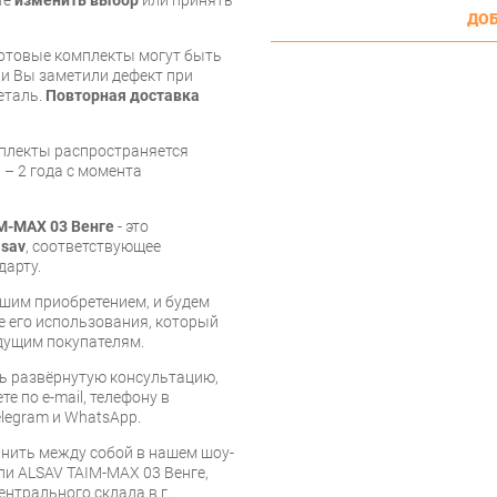
те
изменить выбор
или принять
ДОБ
готовые комплекты могут быть
и Вы заметили дефект при
еталь.
Повторная доставка
мплекты распространяется
 – 2 года с момента
M-MAX 03 Венге
- это
lsav
, соответствующее
дарту.
шим приобретением, и будем
е его использования, который
дущим покупателям.
ь развёрнутую консультацию,
е по e-mail, телефону в
legram и WhatsApp.
нить между собой в нашем шоу-
ли ALSAV TAIM-MAX 03 Венге,
ентрального склада в г.