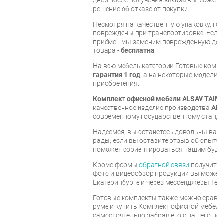
дней после получения заказа вы може
решение об отказе от покупки.
Несмотря на качественную упаковку, 
повреждены при транспортировке. Есл
приёме - мы заменим поврежденную д
товара -
бесплатна
.
На всю мебель категории Готовые ко
гарантия 1 год
, а на некоторые модели
приобретения.
Комплект офисной мебели ALSAV TAI
качественное изделие производства
A
современному государственному стан
Надеемся, вы останетесь довольны ва
рады, если вы оставите отзыв об опыт
поможет сориентироваться нашим бу
Кроме формы
обратной связи
получит
фото и видеообзор продукции вы может
Екатеринбурге и через мессенджеры Te
Готовые комплекты также можно срав
руме и купить Комплект офисной мебе
самостоятельно забрав его с нашего ц