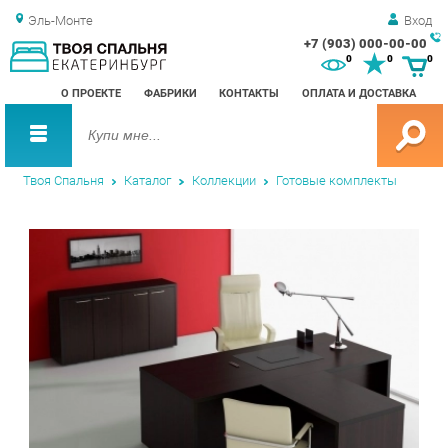
Эль-Монте
Вход
+7 (903) 000-00-00
Зак
0
0
0
обр
О ПРОЕКТЕ
ФАБРИКИ
КОНТАКТЫ
ОПЛАТА И ДОСТАВКА
зво
Твоя Спальня
Каталог
Коллекции
Готовые комплекты