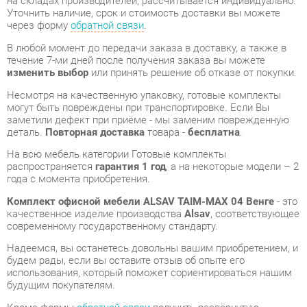
изменить выбор
или принять решение об отказе от покупки.
Несмотря на качественную упаковку, готовые комплекты
могут быть повреждены при транспортировке. Если Вы
заметили дефект при приёме - мы заменим поврежденную
деталь.
Повторная доставка
товара -
бесплатна
.
На всю мебель категории Готовые комплекты
распространяется
гарантия 1 год
, а на некоторые модели – 2
года с момента приобретения.
Комплект офисной мебели ALSAV TAIM-MAX 04 Венге
- это
качественное изделие производства
Alsav
, соответствующее
современному государственному стандарту.
Надеемся, вы останетесь довольны вашим приобретением, и
будем рады, если вы оставите отзыв об опыте его
использования, который поможет сориентироваться нашим
будущим покупателям.
Кроме формы
обратной связи
получить развёрнутую
консультацию, фото и видеообзор продукции вы можете по
e-mail, телефону в Екатеринбурге и через мессенджеры
Telegram и WhatsApp.
Готовые комплекты также можно сравнить между собой в
нашем шоу-руме и купить Комплект офисной мебели ALSAV