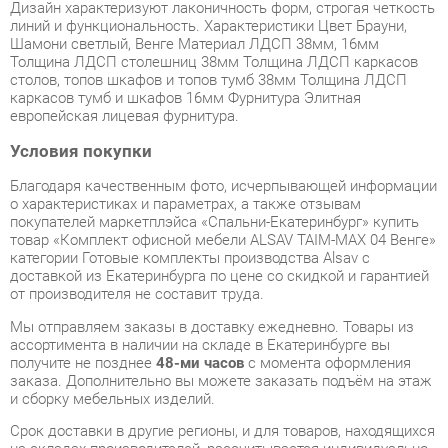
столов, топов шкафов и топов тумб 38мм Толщина ЛДСП
каркасов тумб и шкафов 16мм Фурнитура Элитная
европейская лицевая фурнитура.
Условия покупки
Благодаря качественным фото, исчерпывающей информации
о характеристиках и параметрах, а также отзывам
покупателей маркетплэйса «Спальни-Екатеринбург» купить
товар «Комплект офисной мебели ALSAV TAIM-MAX 04 Венге»
категории Готовые комплекты производства Alsav с
доставкой из Екатеринбурга по цене со скидкой и гарантией
от производителя не составит труда.
Мы отправляем заказы в доставку ежедневно. Товары из
ассортимента в наличии на складе в Екатеринбурге вы
получите не позднее
48-ми часов
с момента оформления
заказа. Дополнительно вы можете заказать подъём на этаж
и сборку мебельных изделий.
Срок доставки в другие регионы, и для товаров, находящихся
на складах производителей, рассчитывается индивидуально.
Уточнить наличие, срок и стоимость доставки вы можете
через форму
обратной связи
.
В любой момент до передачи заказа в доставку, а также в
течение 7-ми дней после получения заказа вы можете