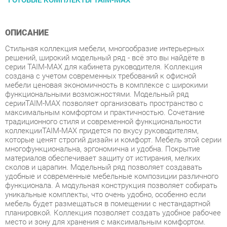
ОПИСАНИЕ
Стильная коллекция мебели, многообразие интерьерных
решений, широкий модельный ряд - всё это вы найдёте в
серии TAIM-MAX для кабинета руководителя. Коллекция
создана с учетом современных требований к офисной
мебели ценовая экономичность в комплексе с широкими
функциональными возможностями. Модельный ряд
серииTAIM-MAX позволяет организовать пространство с
максимальным комфортом и практичностью. Сочетание
традиционного стиля и современной функциональности
коллекцииTAIM-MAX придется по вкусу руководителям,
которые ценят строгий дизайн и комфорт. Мебель этой серии
многофункциональна, эргономична и удобна. Покрытие
материалов обеспечивает защиту от истирания, мелких
сколов и царапин. Модельный ряд позволяет создавать
удобные и современные мебельные композиции различного
функционала. А модульная конструкция позволяет собирать
уникальные комплекты, что очень удобно, особенно если
мебель будет размещаться в помещении с нестандартной
планировкой. Коллекция позволяет создать удобное рабочее
место и зону для хранения с максимальным комфортом.
Дизайн характеризуют лаконичность форм, строгая четкость
линий и функциональность. Характеристики Цвет Брауни,
Шамони светлый, Венге Материал ЛДСП 38мм, 16мм
Толщина ЛДСП столешниц 38мм Толщина ЛДСП каркасов