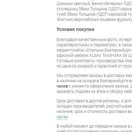
Шамони светлый, Венге Материал ЛД
столешниц 38мм Толщина ЛДСП каркас
тумб 38мм Толщина ЛДСП каркасов т
Элитная европейская лицевая фурнит
Условия покупки
Благодаря качественным фото, исче
характеристиках и параметрах, а так
маркетплэйса «Спальни-Екатеринбург»
офисной мебели ALSAV TAIM-MAX 06 Ш
Готовые комплекты производства Alsa
по цене со скидкой и гарантией от про
Мы отправляем заказы в доставку еже
в наличии на складе в Екатеринбурге 
часов
с момента оформления заказа. 
заказать подъём на этаж и сборку ме
Срок доставки в другие регионы, и дл
складах производителей, рассчитывае
наличие, срок и стоимость доставки 
связи
.
В любой момент до передачи заказа в д
дней после получения заказа вы може