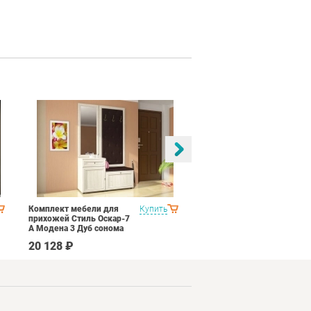
Комплект мебели для
Купить
Спальня Яна Вариант 1
прихожей Стиль Оскар-7
Дуб оксофрд
А Модена 3 Дуб сонома
светлый Крем
20 128 ₽
145 890 ₽