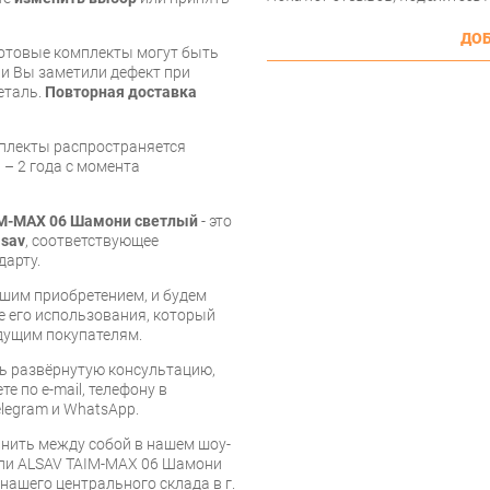
ДОБ
готовые комплекты могут быть
и Вы заметили дефект при
еталь.
Повторная доставка
мплекты распространяется
 – 2 года с момента
IM-MAX 06 Шамони светлый
- это
lsav
, соответствующее
дарту.
шим приобретением, и будем
е его использования, который
дущим покупателям.
ь развёрнутую консультацию,
е по e-mail, телефону в
legram и WhatsApp.
нить между собой в нашем шоу-
ели ALSAV TAIM-MAX 06 Шамони
 нашего центрального склада в г.