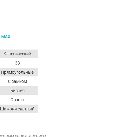
-MAX
Классический
38
Прямоугольные
С замком
Бизнес
Стекло
Шамони светлый
 первым своим мнением.