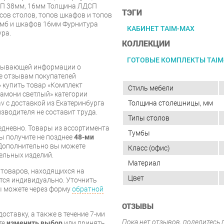
СП 38мм, 16мм Толщина ЛДСП
ТЭГИ
ов столов, топов шкафов и топов
умб и шкафов 16мм Фурнитура
КАБИНЕТ TAIM-MAX
ура.
КОЛЛЕКЦИИ
ГОТОВЫЕ КОМПЛЕКТЫ TAIM
рпывающей информации о
же отзывам покупателей
 купить товар «Комплект
Стиль мебели
амони светлый» категории
Толщина столешницы, мм
v с доставкой из Екатеринбурга
изводителя не составит труда.
Типы столов
дневно. Товары из ассортимента
Тумбы
вы получите не позднее
48-ми
Дополнительно вы можете
Класс (офис)
бельных изделий.
Материал
я товаров, находящихся на
Цвет
тся индивидуально. Уточнить
вы можете через форму
обратной
ОТЗЫВЫ
оставку, а также в течение 7-ми
Пока нет отзывов, поделитесь
те
изменить выбор
или принять