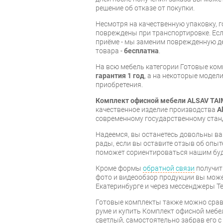
решение об отказе от покупки.
Несмотря на качественную упаковку, 
повреждены при транспортировке. Есл
приёме - мы заменим поврежденную д
товара -
бесплатна
.
На всю мебель категории Готовые ко
гарантия 1 год
, а на некоторые модели
приобретения.
Комплект офисной мебели ALSAV TA
качественное изделие производства
A
современному государственному стан
Надеемся, вы останетесь довольны ва
рады, если вы оставите отзыв об опыт
поможет сориентироваться нашим бу
Кроме формы
обратной связи
получит
фото и видеообзор продукции вы может
Екатеринбурге и через мессенджеры Te
Готовые комплекты также можно срав
руме и купить Комплект офисной меб
светлый, самостоятельно забрав его с