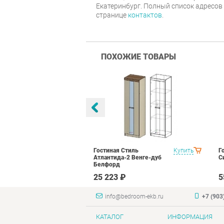
Екатеринбург. Полный список адресов
странице
контактов
.
ПОХОЖИЕ ТОВАРЫ
тиль Палермо
Купить
Гостиная Стиль
Купить
Г
Атлантида-2 Венге-дуб
С
Белфорд
₽
25 223 ₽
5
info@bedroom-ekb.ru
+7 (903
КАТАЛОГ
ИНФОРМАЦИЯ