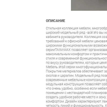
ОПИСАНИЕ
Стильная коллекция мебели, многооб
широкий модельный ряд - всё это вы н
кабинета руководителя. Коллекция со
требований к офисной мебели ценовая
широкими функциональными возможн
серииTAIM-MAX позволяет организова
максимальным комфортом и практичн
стиля и современной функциональнос
по вкусу руководителям, которые ценя
Мебель этой серии многофункциональн
Покрытие материалов обеспечивает за
сколов и царапин. Модельный ряд поз
современные мебельные композиции р
модульная конструкция позволяет со
что очень удобно, особенно если мебе
помещении с нестандартной планиров
создать удобное рабочее место и зон
комфортом. Дизайн характеризуют лак
четкость линий и функциональность. 