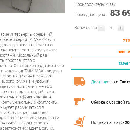
Производитель:
Alsav
83 6
Последняя цена:
-
+
Количество:
разие интерьерных решений,
айдёте в серии TAIM-MAX для
УТО
здана с учетом современных
 экономичность в комплексе с
ПРИГЛ
остями. Модельный ряд
ть пространство с
ГАРАН
остью. Сочетание традиционного
ти коллекцииTAIM-MAX придется
т строгий дизайн и комфорт.
а, эргономична и удобна.
Доставка
по
г. Екат
щиту от истирания, мелких
воляет создавать удобные и
азличного функционала. А
бирать уникальные комплекты,
Сборка
с базовой г
ль будет размещаться в
кой. Коллекция позволяет
у для хранения с максимальным
Подъём на этаж -
20
оничность форм, строгая
Характеристики Цвет Брауни,