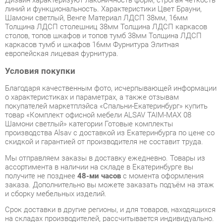
каркасов тумб и шкафов 16мм Фурнитура Элитная
европейская лицевая фурнитура.
Условия покупки
Благодаря качественным фото, исчерпывающей информации
о характеристиках и параметрах, а также отзывам
покупателей маркетплэйса «Спальни-Екатеринбург» купить
товар «Комплект офисной мебели ALSAV TAIM-MAX 08
Шамони светлый» категории Готовые комплекты
производства Alsav с доставкой из Екатеринбурга по цене со
скидкой и гарантией от производителя не составит труда.
Мы отправляем заказы в доставку ежедневно. Товары из
ассортимента в наличии на складе в Екатеринбурге вы
получите не позднее
48-ми часов
с момента оформления
заказа. Дополнительно вы можете заказать подъём на этаж
и сборку мебельных изделий.
Срок доставки в другие регионы, и для товаров, находящихся
на складах производителей, рассчитывается индивидуально.
Уточнить наличие, срок и стоимость доставки вы можете
через форму
обратной связи
.
В любой момент до передачи заказа в доставку, а также в
течение 7-ми дней после получения заказа вы можете