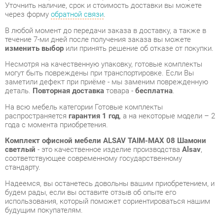
изменить выбор
или принять решение об отказе от покупки.
Несмотря на качественную упаковку, готовые комплекты
могут быть повреждены при транспортировке. Если Вы
заметили дефект при приёме - мы заменим поврежденную
деталь.
Повторная доставка
товара -
бесплатна
.
На всю мебель категории Готовые комплекты
распространяется
гарантия 1 год
, а на некоторые модели – 2
года с момента приобретения.
Комплект офисной мебели ALSAV TAIM-MAX 08 Шамони
светлый
- это качественное изделие производства
Alsav
,
соответствующее современному государственному
стандарту.
Надеемся, вы останетесь довольны вашим приобретением, и
будем рады, если вы оставите отзыв об опыте его
использования, который поможет сориентироваться нашим
будущим покупателям.
Кроме формы
обратной связи
получить развёрнутую
консультацию, фото и видеообзор продукции вы можете по
e-mail, телефону в Екатеринбурге и через мессенджеры
Telegram и WhatsApp.
Готовые комплекты также можно сравнить между собой в