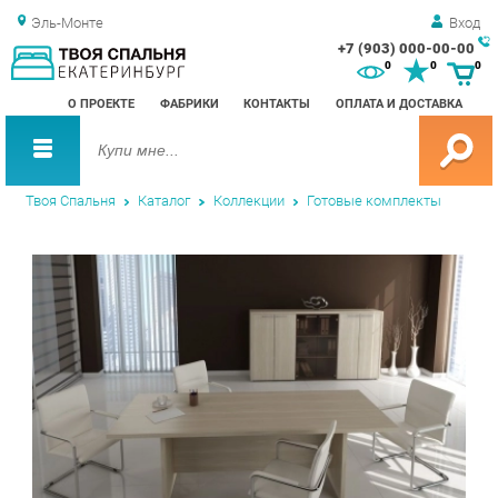
Эль-Монте
Вход
+7 (903) 000-00-00
Зак
0
0
0
обр
О ПРОЕКТЕ
ФАБРИКИ
КОНТАКТЫ
ОПЛАТА И ДОСТАВКА
зво
Твоя Спальня
Каталог
Коллекции
Готовые комплекты