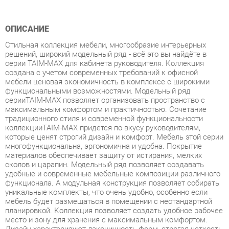
Стильная коллекция мебели, многообразие интерьерных
решений, широкий модельный ряд - всё это вы найдёте в
серии TAIM-MAX для кабинета руководителя. Коллекция
создана с учетом современных требований к офисной
мебели ценовая экономичность в комплексе с широкими
функциональными возможностями. Модельный ряд
серииTAIM-MAX позволяет организовать пространство с
максимальным комфортом и практичностью. Сочетание
традиционного стиля и современной функциональности
коллекцииTAIM-MAX придется по вкусу руководителям,
которые ценят строгий дизайн и комфорт. Мебель этой серии
многофункциональна, эргономична и удобна. Покрытие
материалов обеспечивает защиту от истирания, мелких
сколов и царапин. Модельный ряд позволяет создавать
удобные и современные мебельные композиции различного
функционала. А модульная конструкция позволяет собирать
уникальные комплекты, что очень удобно, особенно если
мебель будет размещаться в помещении с нестандартной
планировкой. Коллекция позволяет создать удобное рабочее
место и зону для хранения с максимальным комфортом.
Дизайн характеризуют лаконичность форм, строгая четкость
линий и функциональность. Характеристики Цвет Брауни,
Шамони светлый, Венге Материал ЛДСП 38мм, 16мм
Толщина ЛДСП столешниц 38мм Толщина ЛДСП каркасов
столов, топов шкафов и топов тумб 38мм Толщина ЛДСП