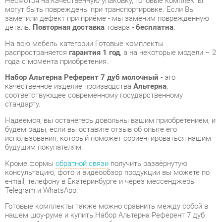
распространяется
гарантия 1 год
, а на некоторые модели – 2
года с момента приобретения.
Набор Альтерна Референт 7 дуб молочный
- это
качественное изделие производства
Альтерна
,
соответствующее современному государственному
стандарту.
Надеемся, вы останетесь довольны вашим приобретением, и
будем рады, если вы оставите отзыв об опыте его
использования, который поможет сориентироваться нашим
будущим покупателям.
Кроме формы
обратной связи
получить развёрнутую
консультацию, фото и видеообзор продукции вы можете по
e-mail, телефону в Екатеринбурге и через мессенджеры
Telegram и WhatsApp.
Готовые комплекты также можно сравнить между собой в
нашем шоу-руме и купить Набор Альтерна Референт 7 дуб
молочный, самостоятельно забрав его с нашего
центрального склада в г. Екатеринбург. Полный список
адресов и магазинов смотрите на странице
контактов
.
Материал
Дсп