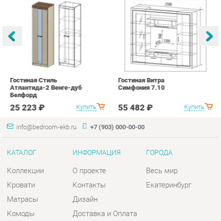
Гостиная Стиль
Гостиная Витра
К
Атлантида-2 Венге-дуб
Симфония 7.10
п
Белфорд
А
с
25 223 ₽
55 482 ₽
Купить
Купить
info@bedroom-ekb.ru
+7 (903) 000-00-00
КАТАЛОГ
ИНФОРМАЦИЯ
ГОРОДА
Коллекции
О проекте
Весь мир
Кровати
Контакты
Екатеринбург
Матрасы
Дизайн
Комоды
Доставка и Оплата
Шкафы
Скидки и Акции
Тумбы
Политика
Зеркала
Гарантия
Столы
Помощь
Мягкая мебель