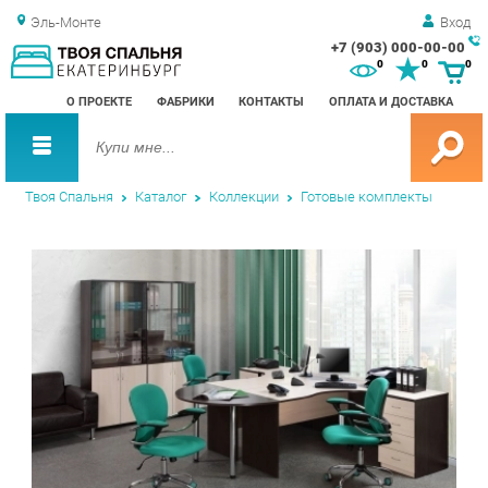
Эль-Монте
Вход
+7 (903) 000-00-00
Зак
0
0
0
обр
О ПРОЕКТЕ
ФАБРИКИ
КОНТАКТЫ
ОПЛАТА И ДОСТАВКА
зво
Твоя Спальня
Каталог
Коллекции
Готовые комплекты