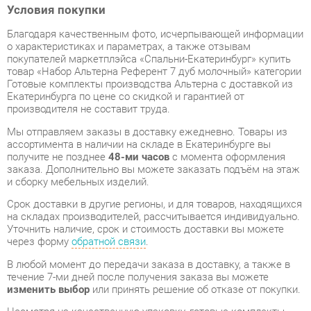
покупателей маркетплэйса «Спальни-Екатеринбург» купить
товар «Набор Альтерна Референт 7 дуб молочный» категории
Готовые комплекты производства Альтерна с доставкой из
Екатеринбурга по цене со скидкой и гарантией от
производителя не составит труда.
Мы отправляем заказы в доставку ежедневно. Товары из
ассортимента в наличии на складе в Екатеринбурге вы
получите не позднее
48-ми часов
с момента оформления
заказа. Дополнительно вы можете заказать подъём на этаж
и сборку мебельных изделий.
Срок доставки в другие регионы, и для товаров, находящихся
на складах производителей, рассчитывается индивидуально.
Уточнить наличие, срок и стоимость доставки вы можете
через форму
обратной связи
.
В любой момент до передачи заказа в доставку, а также в
течение 7-ми дней после получения заказа вы можете
изменить выбор
или принять решение об отказе от покупки.
Несмотря на качественную упаковку, готовые комплекты
могут быть повреждены при транспортировке. Если Вы
заметили дефект при приёме - мы заменим поврежденную
деталь.
Повторная доставка
товара -
бесплатна
.
На всю мебель категории Готовые комплекты