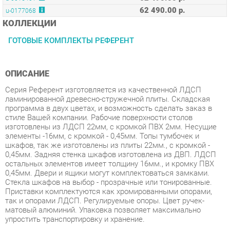
ГОТОВЫЕ КОМПЛЕКТЫ РЕФЕРЕНТ
ОПИСАНИЕ
Серия Референт изготовляется из качественной ЛДСП
ламинированной древесно-стружечной плиты. Складская
программа в двух цветах, и возможность сделать заказ в
стиле Вашей компании. Рабочие поверхности столов
изготовлены из ЛДСП 22мм, с кромкой ПВХ 2мм. Несущие
элементы -16мм, с кромкой - 0,45мм. Топы тумбочек и
шкафов, так же изготовлены из плиты 22мм., с кромкой -
0,45мм. Задняя стенка шкафов изготовлена из ДВП. ЛДСП
остальных элементов имеет толщину 16мм., и кромку ПВХ
0,45мм. Двери и ящики могут комплектоваться замками.
Стекла шкафов на выбор - прозрачные или тонированные.
Приставки комплектуются как хромированными опорами,
так и опорами ЛДСП. Регулируемые опоры. Цвет ручек-
матовый алюминий. Упаковка позволяет максимально
упростить транспортировку и хранение.
Условия покупки
Благодаря качественным фото, исчерпывающей информации
о характеристиках и параметрах, а также отзывам