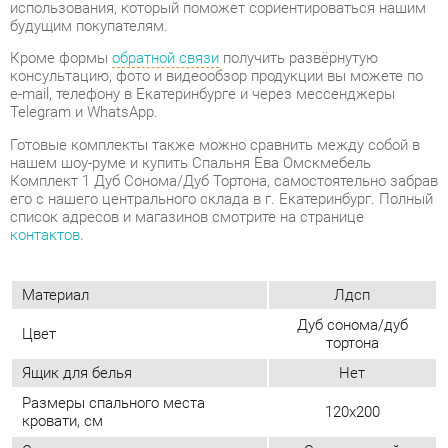
e-mail, телефону в Екатеринбурге и через мессенджеры
Telegram и WhatsApp.
Готовые комплекты также можно сравнить между собой в
нашем шоу-руме и купить Спальня Ева Омскмебель
Комплект 1 Дуб Сонома/Дуб Тортона, самостоятельно забрав
его с нашего центрального склада в г. Екатеринбург. Полный
список адресов и магазинов смотрите на странице
контактов
.
Материал
Лдсп
Дуб сонома/дуб
Цвет
тортона
Ящик для белья
Нет
Размеры спального места
120x200
кровати, см
Стиль интерьера
Современный
Туалетный столик
Нет
Угловой модуль
Нет
Мягкое изголовье
Нет