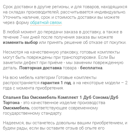
через форму
обратной связи
.
В любой момент до передачи заказа в доставку, а также в
течение 7-ми дней после получения заказа вы можете
изменить выбор
или принять решение об отказе от покупки.
Несмотря на качественную упаковку, готовые комплекты
могут быть повреждены при транспортировке. Если Вы
заметили дефект при приёме - мы заменим поврежденную
деталь.
Повторная доставка
товара -
бесплатна
.
На всю мебель категории Готовые комплекты
распространяется
гарантия 1 год
, а на некоторые модели – 2
года с момента приобретения.
Спальня Ева Омскмебель Комплект 1 Дуб Сонома/Дуб
Тортона
- это качественное изделие производства
Омскмебель
, соответствующее современному
государственному стандарту.
Надеемся, вы останетесь довольны вашим приобретением, и
будем рады, если вы оставите отзыв об опыте его
использования, который поможет сориентироваться нашим
будущим покупателям.
Кроме формы
обратной связи
получить развёрнутую
консультацию, фото и видеообзор продукции вы можете по