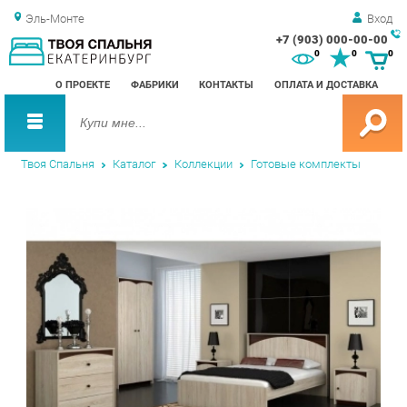
Эль-Монте
Вход
+7 (903) 000-00-00
Зак
0
0
0
обр
О ПРОЕКТЕ
ФАБРИКИ
КОНТАКТЫ
ОПЛАТА И ДОСТАВКА
зво
Твоя Спальня
Каталог
Коллекции
Готовые комплекты