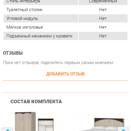
Подъемный механизм у кровати
Нет
ОТЗЫВЫ
Пока нет отзывов, поделитесь первым своим мнением.
ДОБАВИТЬ ОТЗЫВ
СОСТАВ КОМПЛЕКТА
Шкаф 2-х дверный
Кровать 1600
К
Омскмебель Ева Шк86.1
Омскмебель Ева
О
1
шт.
1
шт.
Кр85_160