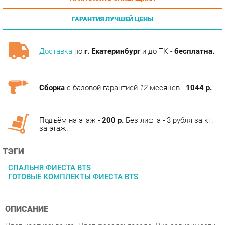
ГАРАНТИЯ ЛУЧШЕЙ ЦЕНЫ
Доставка
по
г. Екатеринбург
и до ТК -
бесплатна.
Сборка
с базовой гарантией
12
месяцев -
1044 р.
Подъём на этаж -
200 р.
Без лифта - 3 рубля за кг.
за этаж.
ТЭГИ
СПАЛЬНЯ ФИЕСТА BTS
ГОТОВЫЕ КОМПЛЕКТЫ ФИЕСТА BTS
ОПИСАНИЕ
Цвет корпуса: венге. Цвет фасада: лоредо. Вне зависимости
от того, хотите ли вы обустроить собственную спальню или
вас интересует оформление номеров в отеле, спальная
«Фиеста», удовлетворяя самым строгим требованиям