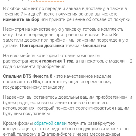
Несмотря на качественную упаковку, готовые комплекты
могут быть повреждены при транспортировке. Если Вы
заметили дефект при приёме - мы заменим поврежденную
деталь.
Повторная доставка
товара -
бесплатна
.
На всю мебель категории Готовые комплекты
распространяется
гарантия 1 год
, а на некоторые модели – 2
года с момента приобретения.
Спальня BTS Фиеста 8
- это качественное изделие
производства
Bts
, соответствующее современному
государственному стандарту.
Надеемся, вы останетесь довольны вашим приобретением, и
будем рады, если вы оставите отзыв об опыте его
использования, который поможет сориентироваться нашим
будущим покупателям.
Кроме формы
обратной связи
получить развёрнутую
консультацию, фото и видеообзор продукции вы можете по
e-mail, телефону в Екатеринбурге и через мессенджеры
Telegram и WhatsApp.
Готовые комплекты также можно сравнить между собой в
нашем шоу-руме и купить Спальня BTS Фиеста 8,
самостоятельно забрав его с нашего центрального склада в