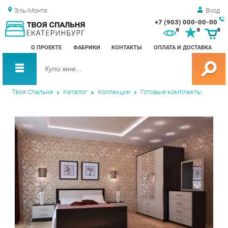
Эль-Монте
Вход
+7 (903) 000-00-00
Зак
0
0
0
обр
О ПРОЕКТЕ
ФАБРИКИ
КОНТАКТЫ
ОПЛАТА И ДОСТАВКА
зво
Твоя Спальня
Каталог
Коллекции
Готовые комплекты