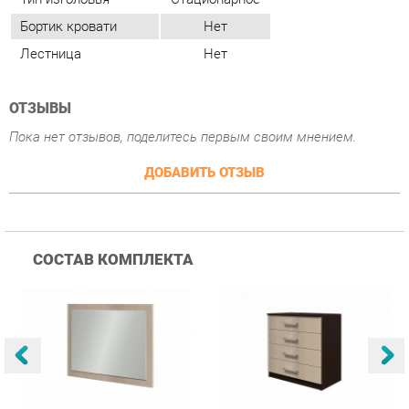
ОТЗЫВЫ
Пока нет отзывов, поделитесь первым своим мнением.
ДОБАВИТЬ ОТЗЫВ
СОСТАВ КОМПЛЕКТА
Зеркало BTS Фиеста 02
Комод BTS Фиеста 850
К
1
шт.
1
шт.
1 490 ₽
5 390 ₽
Купить
Купить