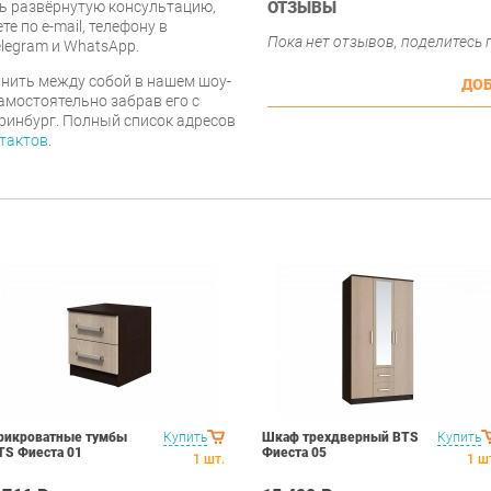
ь развёрнутую консультацию,
ОТЗЫВЫ
е по e-mail, телефону в
Пока нет отзывов, поделитесь
legram и WhatsApp.
нить между собой в нашем шоу-
ДОБ
самостоятельно забрав его с
еринбург. Полный список адресов
тактов
.
рикроватные тумбы
Купить
Шкаф трехдверный BTS
Купить
TS Фиеста 01
Фиеста 05
1
шт.
1
ш