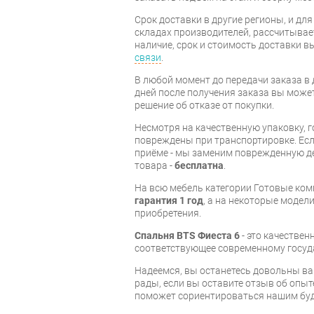
Срок доставки в другие регионы, и дл
складах производителей, рассчитывае
наличие, срок и стоимость доставки 
связи
.
В любой момент до передачи заказа в д
дней после получения заказа вы може
решение об отказе от покупки.
Несмотря на качественную упаковку, 
повреждены при транспортировке. Есл
приёме - мы заменим поврежденную д
товара -
бесплатна
.
На всю мебель категории Готовые ко
гарантия 1 год
, а на некоторые модели
приобретения.
Спальня BTS Фиеста 6
- это качестве
соответствующее современному госуд
Надеемся, вы останетесь довольны ва
рады, если вы оставите отзыв об опыт
поможет сориентироваться нашим бу