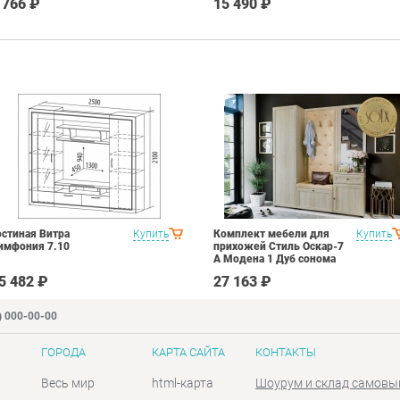
 766 ₽
15 490 ₽
остиная Витра
Купить
Комплект мебели для
Купить
имфония 7.10
прихожей Стиль Оскар-7
А Модена 1 Дуб сонома
светлый Крем
5 482 ₽
27 163 ₽
) 000-00-00
ГОРОДА
КАРТА САЙТА
КОНТАКТЫ
Весь мир
html-карта
Шоурум и склад самовы