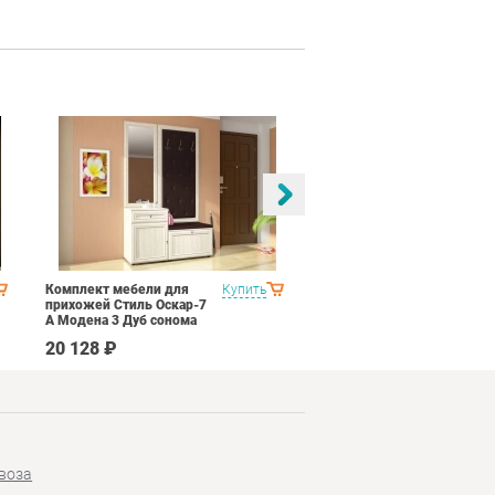
Комплект мебели для
Купить
Спальня Стиль Палермо
прихожей Стиль Оскар-7
1
А Модена 3 Дуб сонома
светлый Крем
20 128 ₽
53 690 ₽
воза