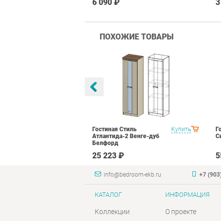
6 090 ₽
3
ПОХОЖИЕ ТОВАРЫ
оник 2
Купить
Гостиная Стиль
Купить
Г
N16 Дуб
Атлантида-2 Венге-дуб
С
лый глянец
Белфорд
₽
25 223 ₽
5
info@bedroom-ekb.ru
+7 (903
КАТАЛОГ
ИНФОРМАЦИЯ
Коллекции
О проекте