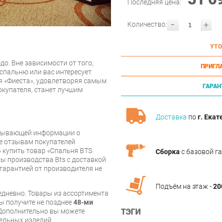
Последняя цена:
-
+
Количество:
УТО
едо. Вне зависимости от того,
ПРИГЛ
 спальню или вас интересует
я «Фиеста», удовлетворяя самым
ГАРАН
купателя, станет лучшим
Доставка
по
г. Екат
рпывающей информации о
же отзывам покупателей
 купить товар «Спальня BTS
Сборка
с базовой г
ты производства Bts с доставкой
 гарантией от производителя не
Подъём на этаж -
20
дневно. Товары из ассортимента
вы получите не позднее
48-ми
Дополнительно вы можете
ТЭГИ
бельных изделий.