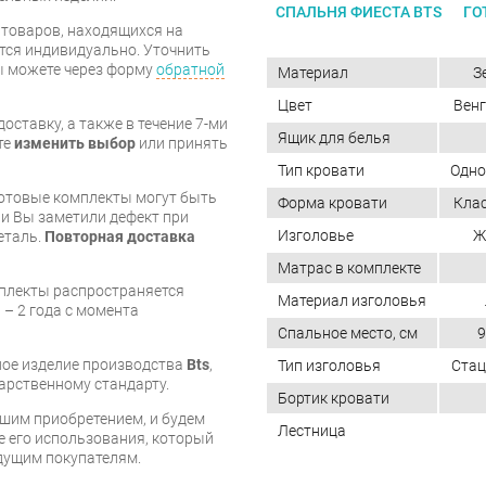
СПАЛЬНЯ ФИЕСТА BTS
ГО
я товаров, находящихся на
тся индивидуально. Уточнить
вы можете через форму
обратной
Материал
З
Цвет
Венг
оставку, а также в течение 7-ми
Ящик для белья
те
изменить выбор
или принять
Тип кровати
Одно
готовые комплекты могут быть
Форма кровати
Клас
и Вы заметили дефект при
Изголовье
Ж
еталь.
Повторная доставка
Матрас в комплекте
мплекты распространяется
Материал изголовья
 – 2 года с момента
Спальное место, см
9
нное изделие производства
Bts
,
Тип изголовья
Стац
арственному стандарту.
Бортик кровати
шим приобретением, и будем
Лестница
е его использования, который
дущим покупателям.