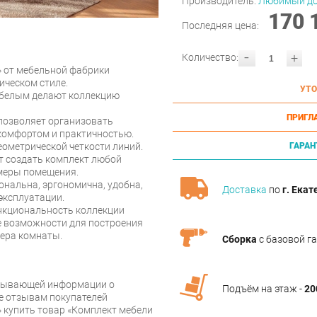
Производитель:
Любимый д
170 
Последняя цена:
-
+
Количество:
» от мебельной фабрики
ическом стиле.
УТО
с белым делают коллекцию
ПРИГЛ
позволяет организовать
комфортом и практичностью.
еометрической четкости линий.
ГАРАН
 создать комплект любой
змеры помещения.
ональна, эргономична, удобна,
Доставка
по
г. Екат
 эксплуатации.
нкциональность коллекции
е возможности для построения
ьера комнаты.
Сборка
с базовой г
рпывающей информации о
Подъём на этаж -
20
же отзывам покупателей
 купить товар «Комплект мебели