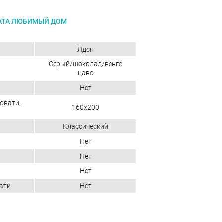
АТА ЛЮБИМЫЙ ДОМ
Лдсп
Серый/шоколад/венге
цаво
Нет
овати,
160x200
Классический
Нет
Нет
Нет
ати
Нет