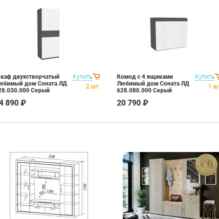
каф двухстворчатый
Купить
Комод с 4 ящиками
Купить
юбимый дом Соната ЛД
Любимый дом Соната ЛД
2
шт.
1
ш
28.030.000 Серый
628.080.000 Серый
околад Венге Цаво
Шоколад Венге Цаво
4 890 ₽
20 790 ₽