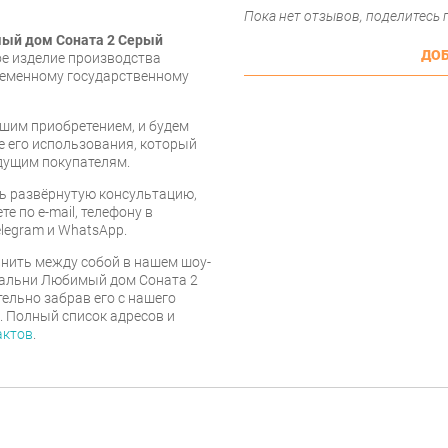
Пока нет отзывов, поделитесь
мый дом Соната 2 Серый
ДОБ
ое изделие производства
ременному государственному
шим приобретением, и будем
е его использования, который
дущим покупателям.
ь развёрнутую консультацию,
е по e-mail, телефону в
legram и WhatsApp.
нить между собой в нашем шоу-
спальни Любимый дом Соната 2
ельно забрав его с нашего
г. Полный список адресов и
актов
.