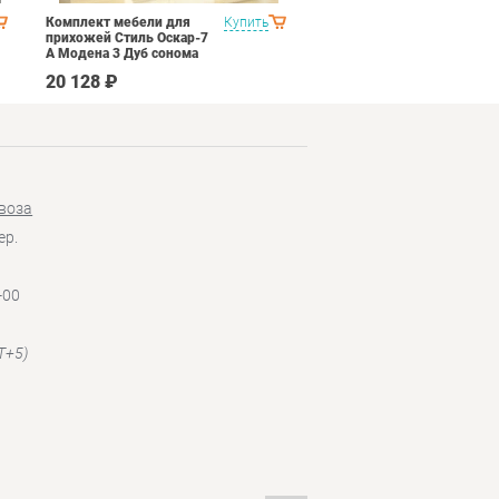
Комплект мебели для
Купить
Спальня Яна Вариант 2
прихожей Стиль Оскар-7
Дуб гарвард
А Модена 3 Дуб сонома
светлый Крем
20 128 ₽
145 190 ₽
воза
ер.
-00
T+5)