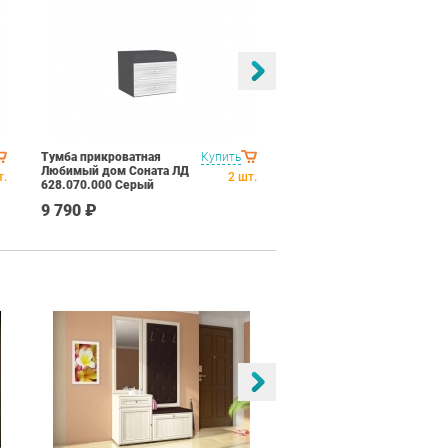
Тумба прикроватная
Купить
Зеркало настенное
Любимый дом Соната ЛД
Любимый дом Соната ЛД
т.
2
шт.
628.070.000 Серый
628.140.000 Серый
Шоколад Венге Цаво
Шоколад Венге Цаво
9 790 ₽
7 190 ₽