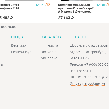
остиная Витра
Купить
Комплект мебели для
Купить
имфония 7.10
прихожей Стиль Оскар-7
А Модена 1 Дуб сонома
светлый Крем
5 482 ₽
27 163 ₽
) 000-00-00
ГОРОДА
КАРТА САЙТА
КОНТАКТЫ
Весь мир
html-карта
Шоурум и склад самовы
Екатеринбург
xml-карта
Адрес: г. Екатеринбург, п
yml-прайс
Базовый, 47
та
Телефон: +7 (903) 000-00
Часы работы:
Пн - Пт:
10:00 - 18:00 (GM
Отправить сообщение