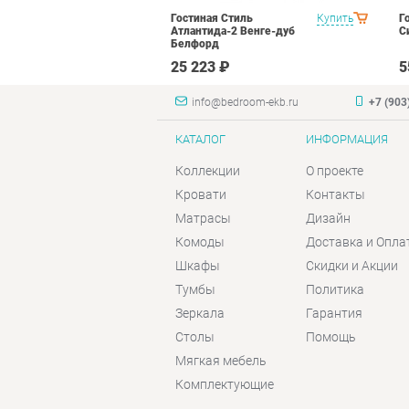
а Вариант 1
Купить
Гостиная Стиль
Купить
Г
рд
Атлантида-2 Венге-дуб
С
Белфорд
 ₽
25 223 ₽
5
info@bedroom-ekb.ru
+7 (903
КАТАЛОГ
ИНФОРМАЦИЯ
Коллекции
О проекте
Кровати
Контакты
Матрасы
Дизайн
Комоды
Доставка и Опла
Шкафы
Скидки и Акции
Тумбы
Политика
Зеркала
Гарантия
Столы
Помощь
Мягкая мебель
Комплектующие