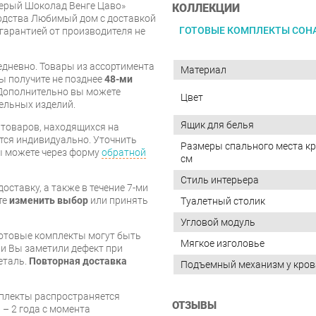
ерый Шоколад Венге Цаво»
КОЛЛЕКЦИИ
одства Любимый дом с доставкой
ГОТОВЫЕ КОМПЛЕКТЫ СОН
 гарантией от производителя не
дневно. Товары из ассортимента
Материал
вы получите не позднее
48-ми
Дополнительно вы можете
Цвет
бельных изделий.
Ящик для белья
я товаров, находящихся на
тся индивидуально. Уточнить
Размеры спального места кр
вы можете через форму
обратной
см
Стиль интерьера
оставку, а также в течение 7-ми
те
изменить выбор
или принять
Туалетный столик
Угловой модуль
готовые комплекты могут быть
Мягкое изголовье
и Вы заметили дефект при
еталь.
Повторная доставка
Подъемный механизм у кров
мплекты распространяется
ОТЗЫВЫ
 – 2 года с момента