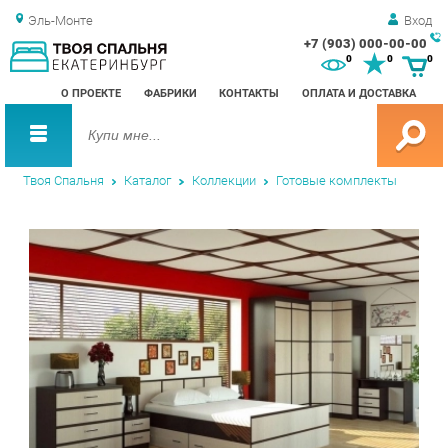
Эль-Монте
Вход
+7 (903) 000-00-00
Зак
0
0
0
обр
О ПРОЕКТЕ
ФАБРИКИ
КОНТАКТЫ
ОПЛАТА И ДОСТАВКА
зво
Твоя Спальня
Каталог
Коллекции
Готовые комплекты