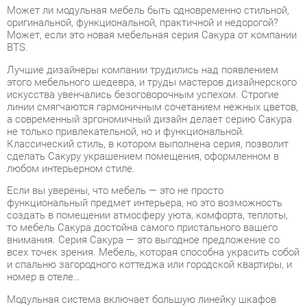
BTS.
Лучшие дизайнеры компании трудились над появлением
этого мебельного шедевра, и труды мастеров дизайнерского
искусства увенчались безоговорочным успехом. Строгие
линии смягчаются гармоничным сочетанием нежных цветов,
а современный эргономичный дизайн делает серию Сакура
не только привлекательной, но и функциональной.
Классический стиль, в котором выполнена серия, позволит
сделать Сакуру украшением помещения, оформленном в
любом интерьерном стиле.
Если вы уверены, что мебель — это не просто
функциональный предмет интерьера, но это возможность
создать в помещении атмосферу уюта, комфорта, теплоты,
то мебель Сакура достойна самого пристального вашего
внимания. Серия Сакура — это выгодное предложение со
всех точек зрения. Мебель, которая способна украсить собой
и спальню загородного коттеджа или городской квартиры, и
номер в отеле…
Модульная система включает большую линейку шкафов
(1140, 1500), угловой шкаф, пенал и распашной
комбинированный шкаф. Материал: ЛДСП. Цвет: венге/
лоредо. Основание кровати — настил ДСП.
Взаимозаменяемые ящики у кровати. Спальное место: