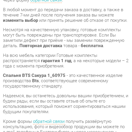
Несмотря на качественную упаковку, готовые комплекты
могут быть повреждены при транспортировке. Если Вы
заметили дефект при приёме - мы заменим поврежденную
деталь.
Повторная доставка
товара -
бесплатна
.
На всю мебель категории Готовые комплекты
распространяется
гарантия 1 год
, а на некоторые модели – 2
года с момента приобретения.
Спальня BTS Сакура 1_60975
- это качественное изделие
производства
Bts
, соответствующее современному
государственному стандарту.
Надеемся, вы останетесь довольны вашим приобретением, и
будем рады, если вы оставите отзыв об опыте его
использования, который поможет сориентироваться нашим
будущим покупателям.
Кроме формы
обратной связи
получить развёрнутую
консультацию, фото и видеообзор продукции вы можете по
e-mail, телефону в Екатеринбурге и через мессенджеры
Telegram и WhatsApp.
Готовые комплекты также можно сравнить между собой в
нашем шоу-руме и купить Спальня BTS Сакура 1_60975,
самостоятельно забрав его с нашего центрального склада в
г. Екатеринбург. Полный список адресов и магазинов