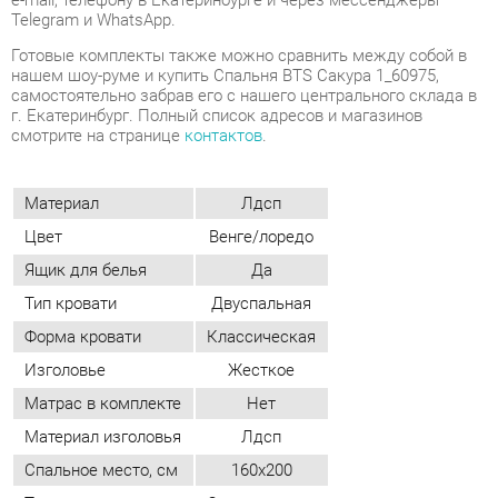
смотрите на странице
контактов
.
Материал
Лдсп
Цвет
Венге/лоредо
Ящик для белья
Да
Тип кровати
Двуспальная
Форма кровати
Классическая
Изголовье
Жесткое
Матрас в комплекте
Нет
Материал изголовья
Лдсп
Спальное место, см
160х200
Тип изголовья
Стационарное
Бортик кровати
Нет
Лестница
Нет
ОТЗЫВЫ