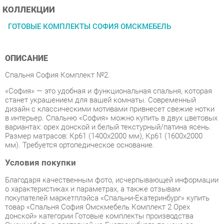
ОПИСАНИЕ
Спальня София Комплект №2.
«София» — это удобная и функциональная спальня, которая
станет украшением для вашей комнаты. Современный
дизайн с классическими мотивами привнесет свежие нотки
в интерьер. Спальню «София» можно купить в двух цветовых
вариантах: орех донской и белый текстурный/патина ясень.
Размер матрасов: Кр61 (1400х2000 мм), Кр61 (1600х2000
мм). Требуется ортопедическое основание.
Условия покупки
Благодаря качественным фото, исчерпывающей информации
о характеристиках и параметрах, а также отзывам
покупателей маркетплэйса «Спальни-Екатеринбург» купить
товар «Спальня София Омскмебель Комплект 2 Орех
донской» категории Готовые комплекты производства
Омскмебель с доставкой из Екатеринбурга по цене со
скидкой и гарантией от производителя не составит труда.
Мы отправляем заказы в доставку ежедневно. Товары из
ассортимента в наличии на складе в Екатеринбурге вы