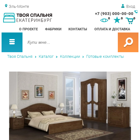
Эль-Монте
Вход
+7 (903) 000-00-00
Зак
0
0
0
обр
О ПРОЕКТЕ
ФАБРИКИ
КОНТАКТЫ
ОПЛАТА И ДОСТАВКА
зво
Твоя Спальня
Каталог
Коллекции
Готовые комплекты