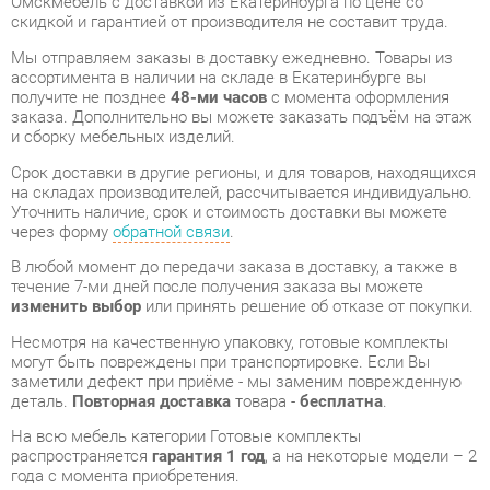
получите не позднее
48-ми часов
с момента оформления
заказа. Дополнительно вы можете заказать подъём на этаж
и сборку мебельных изделий.
Срок доставки в другие регионы, и для товаров, находящихся
на складах производителей, рассчитывается индивидуально.
Уточнить наличие, срок и стоимость доставки вы можете
через форму
обратной связи
.
В любой момент до передачи заказа в доставку, а также в
течение 7-ми дней после получения заказа вы можете
изменить выбор
или принять решение об отказе от покупки.
Несмотря на качественную упаковку, готовые комплекты
могут быть повреждены при транспортировке. Если Вы
заметили дефект при приёме - мы заменим поврежденную
деталь.
Повторная доставка
товара -
бесплатна
.
На всю мебель категории Готовые комплекты
распространяется
гарантия 1 год
, а на некоторые модели – 2
года с момента приобретения.
Спальня София Омскмебель Комплект 2 Орех донской
- это
качественное изделие производства
Омскмебель
,
соответствующее современному государственному
стандарту.