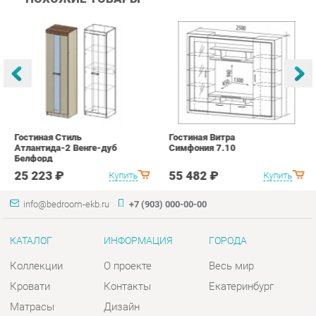
Гостиная Стиль
Гостиная Витра
К
Атлантида-2 Венге-дуб
Симфония 7.10
п
Белфорд
А
с
25 223 ₽
55 482 ₽
Купить
Купить
info@bedroom-ekb.ru
+7 (903) 000-00-00
КАТАЛОГ
ИНФОРМАЦИЯ
ГОРОДА
Коллекции
О проекте
Весь мир
Кровати
Контакты
Екатеринбург
Матрасы
Дизайн
Комоды
Доставка и Оплата
Шкафы
Скидки и Акции
Тумбы
Политика
Зеркала
Гарантия
Столы
Помощь