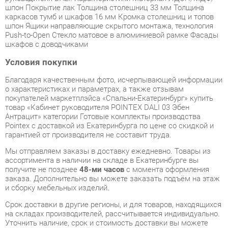
шкафов с доводчиками
Условия покупки
Благодаря качественным фото, исчерпывающей информации
о характеристиках и параметрах, а также отзывам
покупателей маркетплэйса «Спальни-Екатеринбург» купить
товар «Кабинет руководителя POINTEX DALI 03 Эбен
Антрацит» категории Готовые комплекты производства
Pointex с доставкой из Екатеринбурга по цене со скидкой и
гарантией от производителя не составит труда.
Мы отправляем заказы в доставку ежедневно. Товары из
ассортимента в наличии на складе в Екатеринбурге вы
получите не позднее
48-ми часов
с момента оформления
заказа. Дополнительно вы можете заказать подъём на этаж
и сборку мебельных изделий.
Срок доставки в другие регионы, и для товаров, находящихся
на складах производителей, рассчитывается индивидуально.
Уточнить наличие, срок и стоимость доставки вы можете
через форму
обратной связи
.
В любой момент до передачи заказа в доставку, а также в
течение 7-ми дней после получения заказа вы можете
изменить выбор
или принять решение об отказе от покупки.