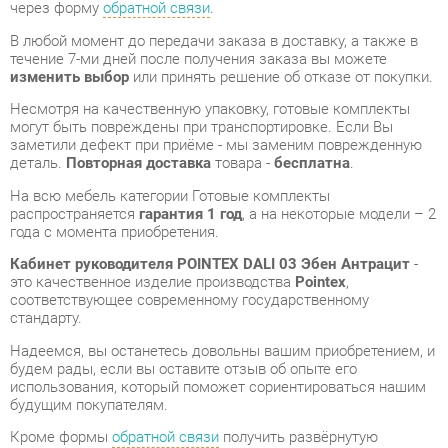
Несмотря на качественную упаковку, готовые комплекты
могут быть повреждены при транспортировке. Если Вы
заметили дефект при приёме - мы заменим поврежденную
деталь.
Повторная доставка
товара -
бесплатна
.
На всю мебель категории Готовые комплекты
распространяется
гарантия 1 год
, а на некоторые модели – 2
года с момента приобретения.
Кабинет руководителя POINTEX DALI 03 Эбен Антрацит
-
это качественное изделие производства
Pointex
,
соответствующее современному государственному
стандарту.
Надеемся, вы останетесь довольны вашим приобретением, и
будем рады, если вы оставите отзыв об опыте его
использования, который поможет сориентироваться нашим
будущим покупателям.
Кроме формы
обратной связи
получить развёрнутую
консультацию, фото и видеообзор продукции вы можете по
e-mail, телефону в Екатеринбурге и через мессенджеры
Telegram и WhatsApp.
Готовые комплекты также можно сравнить между собой в
нашем шоу-руме и купить Кабинет руководителя POINTEX
DALI 03 Эбен Антрацит, самостоятельно забрав его с нашего