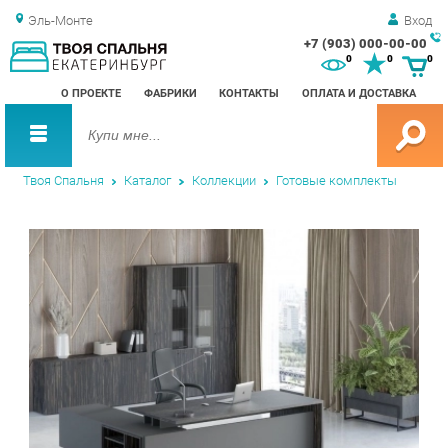
Эль-Монте
Вход
+7 (903) 000-00-00
Зак
0
0
0
обр
О ПРОЕКТЕ
ФАБРИКИ
КОНТАКТЫ
ОПЛАТА И ДОСТАВКА
зво
Твоя Спальня
Каталог
Коллекции
Готовые комплекты