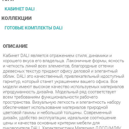
КОЛЛЕКЦИИ
ГОТОВЫЕ КОМПЛЕКТЫ DALI
ОПИСАНИЕ
Кабинет DALI является отражением стиля, динамики и
хорошего вкуса его владельца. Лаконичные формы, ясность
и четкость линий всех элементов, благородные оттенки
древесных текстур придают офису деловой и элегантный
облик. DALI это качественный, привлекательный идоступный
гарнитур, который станет украшением вашего офиса. Все
модели имеют высокое качество используемых материалов
ипродуманность дизайна. Модельный ряд соответствует
всем требованиям функциональности рабочего
пространства. Визуальную легкость и элегантность набору
обеспечивает использование материалов природной
цветовой гаммы и небольшой толщины. Современный
дизайн, удобство эксплуатации, идеальное соотношение
цены и качества основные критерии мебели для
руководителя DALI. Характеристики Материал ЛДСП/МДФ/
шпон Покрытие лак Толщина столешниц 33 мм Толщина
каркасов тумб и шкафов 16 мм Кромка столешниц и топов
шпон Ящики направляющие скрытого монтажа, технология
Push-to-Open Стекло матовое в алюминиевой рамке Фасады