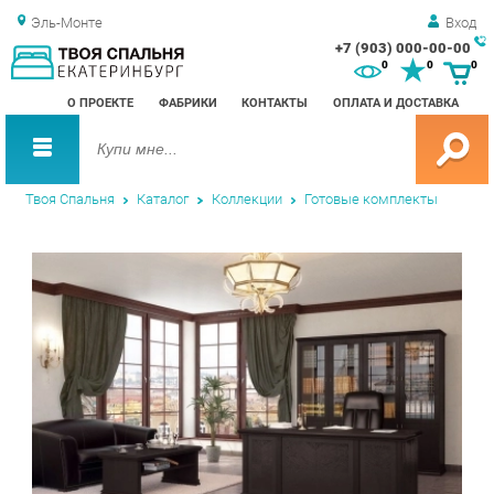
Эль-Монте
Вход
+7 (903) 000-00-00
Зак
0
0
0
обр
О ПРОЕКТЕ
ФАБРИКИ
КОНТАКТЫ
ОПЛАТА И ДОСТАВКА
зво
Твоя Спальня
Каталог
Коллекции
Готовые комплекты