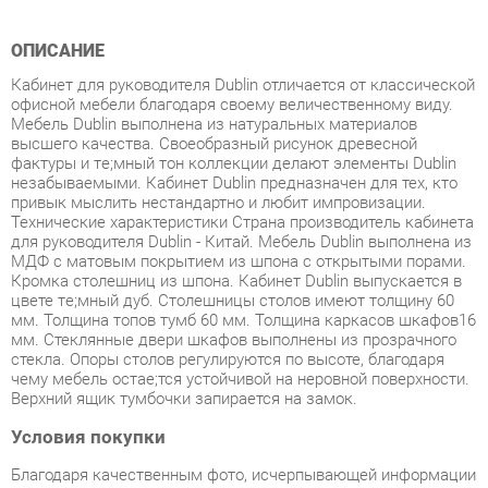
Кабинет для руководителя Dublin отличается от классической
офисной мебели благодаря своему величественному виду.
Мебель Dublin выполнена из натуральных материалов
высшего качества. Своеобразный рисунок древесной
фактуры и тe;мный тон коллекции делают элементы Dublin
незабываемыми. Кабинет Dublin предназначен для тех, кто
привык мыслить нестандартно и любит импровизации.
Технические характеристики Страна производитель кабинета
для руководителя Dublin - Китай. Мебель Dublin выполнена из
МДФ с матовым покрытием из шпона с открытыми порами.
Кромка столешниц из шпона. Кабинет Dublin выпускается в
цвете тe;мный дуб. Столешницы столов имеют толщину 60
мм. Толщина топов тумб 60 мм. Толщина каркасов шкафов16
мм. Стеклянные двери шкафов выполнены из прозрачного
стекла. Опоры столов регулируются по высоте, благодаря
чему мебель остаe;тся устойчивой на неровной поверхности.
Верхний ящик тумбочки запирается на замок.
Условия покупки
Благодаря качественным фото, исчерпывающей информации
о характеристиках и параметрах, а также отзывам
покупателей маркетплэйса «Спальни-Екатеринбург» купить
товар «Кабинет руководителя POINTEX Dublin набор 1 темный
дуб» категории Готовые комплекты производства Pointex с