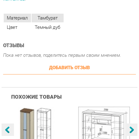
ОТЗЫВЫ
Пока нет отзывов, поделитесь первым своим мнением.
ДОБАВИТЬ ОТЗЫВ
ПОХОЖИЕ ТОВАРЫ
Гостиная Стиль
Гостиная Витра
К
Атлантида-2 Венге-дуб
Симфония 7.10
п
Белфорд
А
с
25 223 ₽
55 482 ₽
Купить
Купить