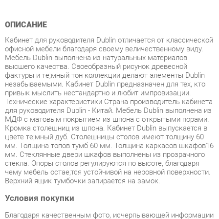
Кабинет для руководителя Dublin отличается от классической
офисной мебели благодаря своему величественному виду.
Мебель Dublin выполнена из натуральных материалов
высшего качества. Своеобразный рисунок древесной
фактуры и тe;мный тон коллекции делают элементы Dublin
незабываемыми. Кабинет Dublin предназначен для тех, кто
привык мыслить нестандартно и любит импровизации.
Технические характеристики Страна производитель кабинета
для руководителя Dublin - Китай. Мебель Dublin выполнена из
МДФ с матовым покрытием из шпона с открытыми порами.
Кромка столешниц из шпона. Кабинет Dublin выпускается в
цвете тe;мный дуб. Столешницы столов имеют толщину 60
мм. Толщина топов тумб 60 мм. Толщина каркасов шкафов16
мм. Стеклянные двери шкафов выполнены из прозрачного
стекла. Опоры столов регулируются по высоте, благодаря
чему мебель остаe;тся устойчивой на неровной поверхности.
Верхний ящик тумбочки запирается на замок.
Условия покупки
Благодаря качественным фото, исчерпывающей информации
о характеристиках и параметрах, а также отзывам
покупателей маркетплэйса «Спальни-Екатеринбург» купить
товар «Кабинет руководителя POINTEX Dublin набор 7 темный
дуб» категории Готовые комплекты производства Pointex с