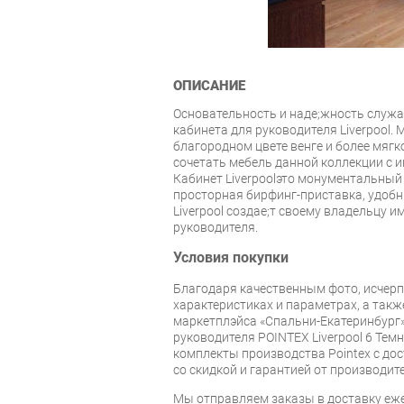
ОПИСАНИЕ
Основательность и надe;жность служ
кабинета для руководителя Liverpool. 
благородном цвете венге и более мягко
сочетать мебель данной коллекции с и
Кабинет Liverpoolэто монументальный 
просторная бирфинг-приставка, удоб
Liverpool создаe;т своему владельцу 
руководителя.
Условия покупки
Благодаря качественным фото, исче
характеристиках и параметрах, а так
маркетплэйса «Спальни-Екатеринбург»
руководителя POINTEX Liverpool 6 Тем
комплекты производства Pointex с дос
со скидкой и гарантией от производите
Мы отправляем заказы в доставку еже