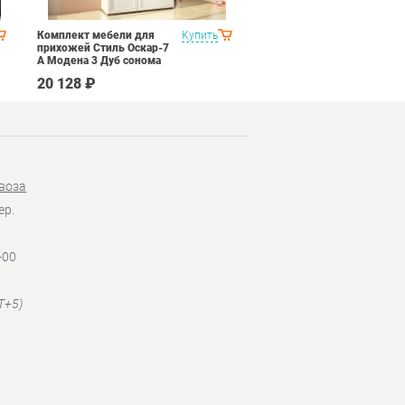
Комплект мебели для
Купить
Спальня Соник 1
прихожей Стиль Оскар-7
Импульс SN16 Дуб
А Модена 3 Дуб сонома
сонома/белый глянец
светлый Крем
20 128 ₽
49 790 ₽
воза
ер.
-00
T+5)