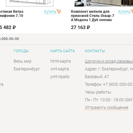
остиная Витра
Купить
Комплект мебели для
Купить
имфония 7.10
прихожей Стиль Оскар-7
А Модена 1 Дуб сонома
светлый Крем
5 482 ₽
27 163 ₽
) 000-00-00
ГОРОДА
КАРТА САЙТА
КОНТАКТЫ
Весь мир
html-карта
Шоурум и склад самовы
Екатеринбург
xml-карта
Адрес: г. Екатеринбург, п
yml-прайс
Базовый, 47
та
Телефон: +7 (903) 000-00
Часы работы:
Пн - Пт:
10:00 - 18:00 (GM
Отправить сообщение