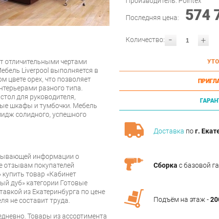
Производитель:
Pointex
574 
Последняя цена:
-
+
Количество:
ат отличительными чертами
УТО
Мебель Liverpool выполняется в
м цвете орех, что позволяет
ПРИГЛ
нтерьерами разного типа.
стол для руководителя,
ГАРАН
ные шкафы и тумбочки. Мебель
имидж солидного, успешного
Доставка
по
г. Екат
рпывающей информации о
Сборка
с базовой г
же отзывам покупателей
 купить товар «Кабинет
ный дуб» категории Готовые
тавкой из Екатеринбурга по цене
Подъём на этаж -
20
ля не составит труда.
дневно. Товары из ассортимента