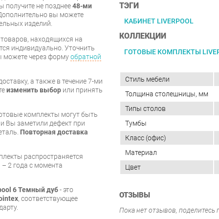
ТЭГИ
вы получите не позднее
48-ми
Дополнительно вы можете
КАБИНЕТ LIVERPOOL
бельных изделий.
КОЛЛЕКЦИИ
я товаров, находящихся на
тся индивидуально. Уточнить
ГОТОВЫЕ КОМПЛЕКТЫ LIVE
вы можете через форму
обратной
Стиль мебели
оставку, а также в течение 7-ми
те
изменить выбор
или принять
Толщина столешницы, мм
Типы столов
готовые комплекты могут быть
Тумбы
и Вы заметили дефект при
еталь.
Повторная доставка
Класс (офис)
Материал
мплекты распространяется
 – 2 года с момента
Цвет
pool 6 Темный дуб
- это
ОТЗЫВЫ
ointex
, соответствующее
дарту.
Пока нет отзывов, поделитесь