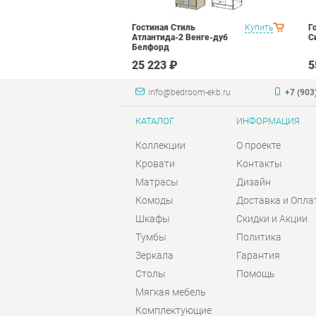
ранд Кволити
Купить
Гостиная Стиль
Купить
Г
Атлантида-2 Венге-дуб
С
Белфорд
₽
25 223 ₽
5
info@bedroom-ekb.ru
+7 (903
КАТАЛОГ
ИНФОРМАЦИЯ
Коллекции
О проекте
Кровати
Контакты
Матрасы
Дизайн
Комоды
Доставка и Опла
Шкафы
Скидки и Акции
Тумбы
Политика
Зеркала
Гарантия
Столы
Помощь
Мягкая мебель
Комплектующие