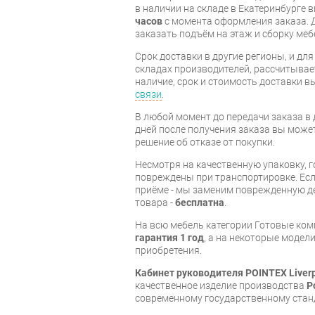
в наличии на складе в Екатеринбурге 
часов
с момента оформления заказа. 
заказать подъём на этаж и сборку ме
Срок доставки в другие регионы, и дл
складах производителей, рассчитывае
наличие, срок и стоимость доставки 
связи
.
В любой момент до передачи заказа в д
дней после получения заказа вы може
решение об отказе от покупки.
Несмотря на качественную упаковку, 
повреждены при транспортировке. Есл
приёме - мы заменим поврежденную д
товара -
бесплатна
.
На всю мебель категории Готовые ко
гарантия 1 год
, а на некоторые модели
приобретения.
Кабинет руководителя POINTEX Liver
качественное изделие производства
P
современному государственному стан