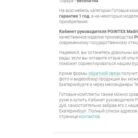
товара -
бесплатна
.
На всю мебель категории Готовые ко
гарантия 1 год
, а на некоторые модели
приобретения.
Кабинет руководителя POINTEX Madri
качественное изделие производства
P
современному государственному стан
Надеемся, вы останетесь довольны ва
рады, если вы оставите отзыв об опыт
поможет сориентироваться нашим бу
Кроме формы
обратной связи
получит
фото и видеообзор продукции вы может
Екатеринбурге и через мессенджеры Te
Готовые комплекты также можно срав
руме и купить Кабинет руководителя 
дуб, самостоятельно забрав его с наше
Екатеринбург. Полный список адресов
странице
контактов
.