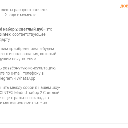
ДОБ
мплекты распространяется
 – 2 года с момента
d набор 2 Светлый дуб
- это
ointex
, соответствующее
дарту.
шим приобретением, и будем
е его использования, который
дущим покупателям.
ь развёрнутую консультацию,
е по e-mail, телефону в
legram и WhatsApp.
нить между собой в нашем шоу-
POINTEX Madrid набор 2 Светлый
го центрального склада в г.
 и магазинов смотрите на