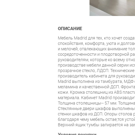
ОПИСАНИЕ
Мебель Madrid для тех, кто хочет созд
спокойствия, комфорта, уюта и долгов
и мелочей, отвлекающих внимание толь
сосредоточенности и плодотворной ра
руководителям, которые ко всему отно
производстве мебели данной серии ис
прозрачное стекло, ЛДСП. Технические
производитель кабинета для руководит
Madrid выполнена из тамбурата, МДФ
меламина и качественной ДСП. Фронта
кожи. Кромка столешниц из ABS плас
материала. Кабинет Madrid производитс
Толщина столешницы-- 57 мм. Толщина
Стеклянные двери шкафов выполнены и
стенки шкафов из ДСП. Опоры столов 
благодаря чему мебель остаe;тся усто
Верхний ящик тумбы запирается на за
Условия покупки