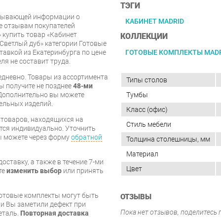
ТЭГИ
рпывающей информации о
КАБИНЕТ MADRID
же отзывам покупателей
 купить товар «Кабинет
КОЛЛЕКЦИИ
 Светлый дуб» категории Готовые
ГОТОВЫЕ КОМПЛЕКТЫ MAD
тавкой из Екатеринбурга по цене
ля не составит труда.
дневно. Товары из ассортимента
Типы столов
вы получите не позднее
48-ми
Тумбы
Дополнительно вы можете
бельных изделий.
Класс (офис)
я товаров, находящихся на
Стиль мебели
тся индивидуально. Уточнить
вы можете через форму
обратной
Толщина столешницы, мм
Материал
оставку, а также в течение 7-ми
Цвет
те
изменить выбор
или принять
готовые комплекты могут быть
ОТЗЫВЫ
и Вы заметили дефект при
Пока нет отзывов, поделитесь
еталь.
Повторная доставка