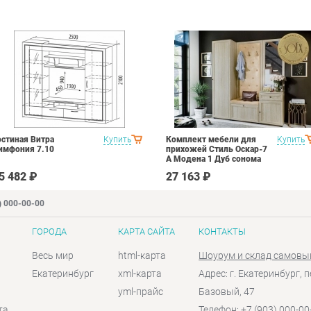
остиная Витра
Купить
Комплект мебели для
Купить
имфония 7.10
прихожей Стиль Оскар-7
А Модена 1 Дуб сонома
светлый Крем
5 482 ₽
27 163 ₽
) 000-00-00
ГОРОДА
КАРТА САЙТА
КОНТАКТЫ
Весь мир
html-карта
Шоурум и склад самовы
Екатеринбург
xml-карта
Адрес: г. Екатеринбург, п
yml-прайс
Базовый, 47
та
Телефон: +7 (903) 000-00