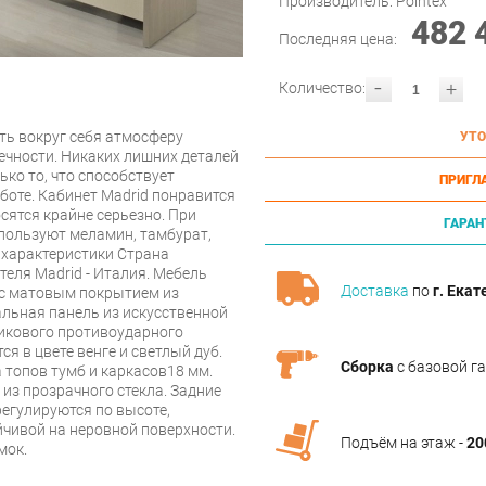
Производитель:
Pointex
482 
Последняя цена:
-
+
Количество:
ать вокруг себя атмосферу
УТО
ечности. Никаких лишних деталей
ко то, что способствует
ПРИГЛ
боте. Кабинет Madrid понравится
сятся крайне серьезно. При
ГАРАН
пользуют меламин, тамбурат,
 характеристики Страна
еля Madrid - Италия. Мебель
Доставка
по
г. Екат
 с матовым покрытием из
льная панель из искусственной
тикового противоударного
я в цвете венге и светлый дуб.
Сборка
с базовой г
 топов тумб и каркасов18 мм.
з прозрачного стекла. Задние
регулируются по высоте,
йчивой на неровной поверхности.
Подъём на этаж -
20
мок.