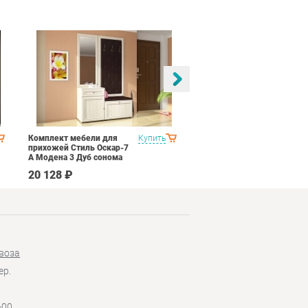
Комплект мебели для
Купить
Спальня Яна Вариант 1
прихожей Стиль Оскар-7
Дуб оксофрд
А Модена 3 Дуб сонома
светлый Крем
20 128 ₽
145 890 ₽
воза
ер.
-00