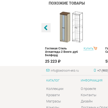
ПОХОЖИЕ ТОВАРЫ
тиль Палермо
Купить
Гостиная Стиль
Купить
Г
Атлантида-2 Венге-дуб
С
Белфорд
₽
25 223 ₽
5
info@bedroom-ekb.ru
+7 (903
КАТАЛОГ
ИНФОРМАЦИЯ
Коллекции
О проекте
Кровати
Контакты
Матрасы
Дизайн
Комоды
Доставка и Опла