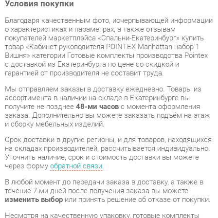
покупателей маркетплэйса «Спальни-Екатеринбург» купить
товар «Кабинет руководителя POINTEX Manhattan набор 1
Вишня» категории Готовые комплекты производства Pointex
с доставкой из Екатеринбурга по цене со скидкой и
гарантией от производителя не составит труда.
Мы отправляем заказы в доставку ежедневно. Товары из
ассортимента в наличии на складе в Екатеринбурге вы
получите не позднее
48-ми часов
с момента оформления
заказа. Дополнительно вы можете заказать подъём на этаж
и сборку мебельных изделий.
Срок доставки в другие регионы, и для товаров, находящихся
на складах производителей, рассчитывается индивидуально.
Уточнить наличие, срок и стоимость доставки вы можете
через форму
обратной связи
.
В любой момент до передачи заказа в доставку, а также в
течение 7-ми дней после получения заказа вы можете
изменить выбор
или принять решение об отказе от покупки.
Несмотря на качественную упаковку, готовые комплекты
могут быть повреждены при транспортировке. Если Вы
заметили дефект при приёме - мы заменим поврежденную
деталь.
Повторная доставка
товара -
бесплатна
.
На всю мебель категории Готовые комплекты