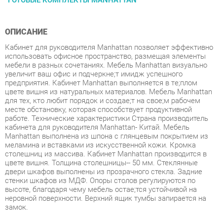
ОПИСАНИЕ
Кабинет для руководителя Manhattan позволяет эффективно
использовать офисное пространство, размещая элементы
мебели в разных сочетаниях. Мебель Manhattan визуально
увеличит ваш офис и подчеркнe;т имидж успешного
предприятия. Кабинет Manhattan выполняется в тe;плом
цвете вишня из натуральных материалов. Мебель Manhattan
для тех, кто любит порядок и создаe;т на своe;м рабочем
месте обстановку, которая способствует продуктивной
работе. Технические характеристики Страна производитель
кабинета для руководителя Manhattan- Китай. Мебель
Manhattan выполнена из шпона с глянцевым покрытием из
меламина и вставками из искусственной кожи. Кромка
столешниц из массива. Кабинет Manhattan производится в
цвете вишня. Толщина столешницы-- 50 мм. Стеклянные
двери шкафов выполнены из прозрачного стекла. Задние
стенки шкафов из МДФ. Опоры столов регулируются по
высоте, благодаря чему мебель остаe;тся устойчивой на
неровной поверхности. Верхний ящик тумбы запирается на
замок.
Условия покупки
Благодаря качественным фото, исчерпывающей информации
о характеристиках и параметрах, а также отзывам