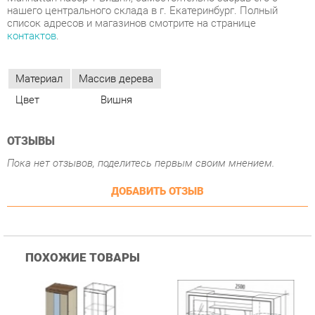
Цвет
Вишня
ОТЗЫВЫ
Пока нет отзывов, поделитесь первым своим мнением.
ДОБАВИТЬ ОТЗЫВ
ПОХОЖИЕ ТОВАРЫ
Гостиная Стиль
Гостиная Витра
К
Атлантида-2 Венге-дуб
Симфония 7.10
п