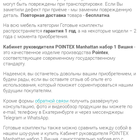
распространяется
гарантия 1 год
, а на некоторые модели – 2
года с момента приобретения.
Кабинет руководителя POINTEX Manhattan набор 1 Вишня
-
это качественное изделие производства
Pointex
,
соответствующее современному государственному
стандарту.
Надеемся, вы останетесь довольны вашим приобретением, и
будем рады, если вы оставите отзыв об опыте его
использования, который поможет сориентироваться нашим
будущим покупателям.
Кроме формы
обратной связи
получить развёрнутую
консультацию, фото и видеообзор продукции вы можете по
e-mail, телефону в Екатеринбурге и через мессенджеры
Telegram и WhatsApp.
Готовые комплекты также можно сравнить между собой в
нашем шоу-руме и купить Кабинет руководителя POINTEX
Manhattan набор 1 Вишня, самостоятельно забрав его с
нашего центрального склада в г. Екатеринбург. Полный
список адресов и магазинов смотрите на странице
контактов
.
Материал
Массив дерева