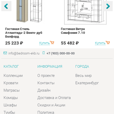
Белфорд
А
с
25 223 ₽
55 482 ₽
Купить
Купить
info@bedroom-ekb.ru
+7 (903) 000-00-00
КАТАЛОГ
ИНФОРМАЦИЯ
ГОРОДА
Коллекции
О проекте
Весь мир
Кровати
Контакты
Екатеринбург
Матрасы
Дизайн
Комоды
Доставка и Оплата
Шкафы
Скидки и Акции
Тумбы
Политика
Зеркала
Гарантия
Столы
Помощь
Мягкая мебель
Комплектующие