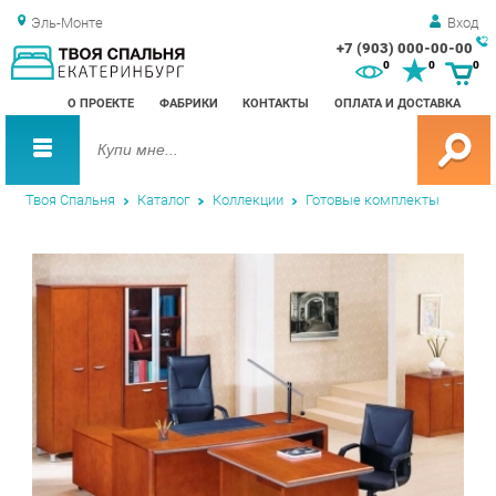
Эль-Монте
Вход
+7 (903) 000-00-00
Зак
0
0
0
обр
О ПРОЕКТЕ
ФАБРИКИ
КОНТАКТЫ
ОПЛАТА И ДОСТАВКА
зво
Твоя Спальня
Каталог
Коллекции
Готовые комплекты