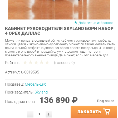
Добавить в избранное
КАБИНЕТ РУКОВОДИТЕЛЯ SKYLAND БОРН НАБОР
4 ОРЕХ ДАЛЛАС
Может ли придать солидный облик кабинету руководителя мебель,
относящаяся к экономичному сегменту Может ли такая мебель быть
оригинальной, эффектно дополняя образ своего владельца И наконец,
может ли она верой и правдой служить долгие годы, не теряя
презентабельного внешнего вида Да, может, если это мебель для
Рейтинг:
(голосов:
0
)
Артикул:
u-0019595
Продавец:
Мебель-Екб
Производитель:
Skyland
136 890 ₽
Под заказ
Последняя цена:
ЗАКАЗАТЬ
-
+
Количество:
УТОЧНИТЬ НАЛИЧИЕ