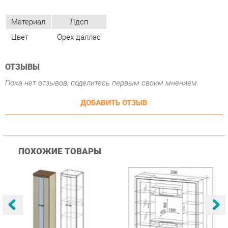
ОТЗЫВЫ
Пока нет отзывов, поделитесь первым своим мнением.
ДОБАВИТЬ ОТЗЫВ
ПОХОЖИЕ ТОВАРЫ
Гостиная Стиль
Гостиная Витра
К
Атлантида-2 Венге-дуб
Симфония 7.10
п
Белфорд
А
с
25 223 ₽
55 482 ₽
Купить
Купить