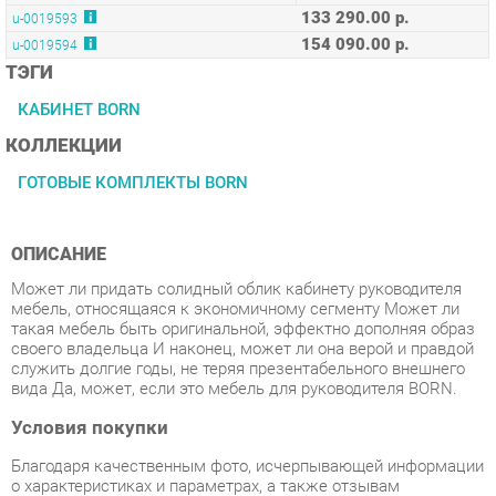
ТЭГИ
КАБИНЕТ BORN
КОЛЛЕКЦИИ
ГОТОВЫЕ КОМПЛЕКТЫ BORN
ОПИСАНИЕ
Может ли придать солидный облик кабинету руководителя
мебель, относящаяся к экономичному сегменту Может ли
такая мебель быть оригинальной, эффектно дополняя образ
своего владельца И наконец, может ли она верой и правдой
служить долгие годы, не теряя презентабельного внешнего
вида Да, может, если это мебель для руководителя BORN.
Условия покупки
Благодаря качественным фото, исчерпывающей информации
о характеристиках и параметрах, а также отзывам
покупателей маркетплэйса «Спальни-Екатеринбург» купить
товар «Кабинет руководителя Skyland БОРН набор 4 Орех
Даллас» категории Готовые комплекты производства Skyland
с доставкой из Екатеринбурга по цене со скидкой и