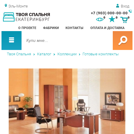
Эль-Монте
Вход
+7 (903) 000-00-00
Зак
0
0
0
обр
О ПРОЕКТЕ
ФАБРИКИ
КОНТАКТЫ
ОПЛАТА И ДОСТАВКА
зво
Твоя Спальня
Каталог
Коллекции
Готовые комплекты