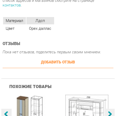
ОТЗЫВЫ
Пока нет отзывов, поделитесь первым своим мнением.
ДОБАВИТЬ ОТЗЫВ
ПОХОЖИЕ ТОВАРЫ
Гостиная Стиль
Гостиная Витра
К
Атлантида-2 Венге-дуб
Симфония 7.10
п
Белфорд
А
с