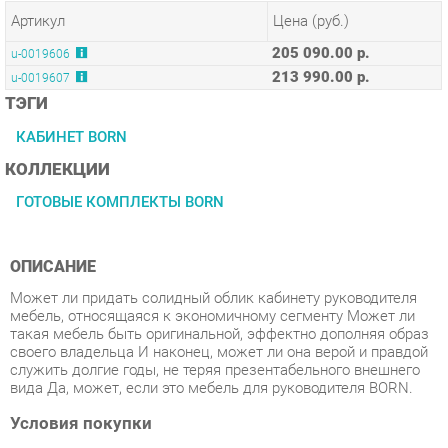
213 990.00 р.
u-0019607
ТЭГИ
КАБИНЕТ BORN
КОЛЛЕКЦИИ
ГОТОВЫЕ КОМПЛЕКТЫ BORN
ОПИСАНИЕ
Может ли придать солидный облик кабинету руководителя
мебель, относящаяся к экономичному сегменту Может ли
такая мебель быть оригинальной, эффектно дополняя образ
своего владельца И наконец, может ли она верой и правдой
служить долгие годы, не теряя презентабельного внешнего
вида Да, может, если это мебель для руководителя BORN.
Условия покупки
Благодаря качественным фото, исчерпывающей информации
о характеристиках и параметрах, а также отзывам
покупателей маркетплэйса «Спальни-Екатеринбург» купить
товар «Кабинет руководителя Skyland БОРН набор 7 Орех