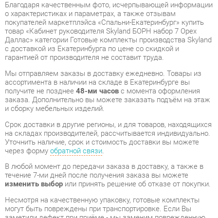
Даллас» категории Готовые комплекты производства Skyland
с доставкой из Екатеринбурга по цене со скидкой и
гарантией от производителя не составит труда.
Мы отправляем заказы в доставку ежедневно. Товары из
ассортимента в наличии на складе в Екатеринбурге вы
получите не позднее
48-ми часов
с момента оформления
заказа. Дополнительно вы можете заказать подъём на этаж
и сборку мебельных изделий.
Срок доставки в другие регионы, и для товаров, находящихся
на складах производителей, рассчитывается индивидуально.
Уточнить наличие, срок и стоимость доставки вы можете
через форму
обратной связи
.
В любой момент до передачи заказа в доставку, а также в
течение 7-ми дней после получения заказа вы можете
изменить выбор
или принять решение об отказе от покупки.
Несмотря на качественную упаковку, готовые комплекты
могут быть повреждены при транспортировке. Если Вы
заметили дефект при приёме - мы заменим поврежденную
деталь.
Повторная доставка
товара -
бесплатна
.
На всю мебель категории Готовые комплекты
распространяется
гарантия 1 год
, а на некоторые модели – 2
года с момента приобретения.