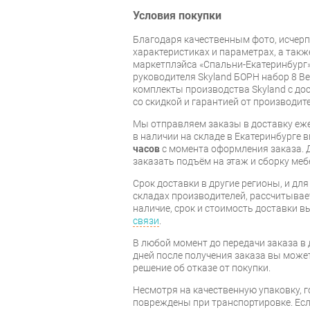
Условия покупки
Благодаря качественным фото, исче
характеристиках и параметрах, а так
маркетплэйса «Спальни-Екатеринбург»
руководителя Skyland БОРН набор 8 Ве
комплекты производства Skyland с дос
со скидкой и гарантией от производите
Мы отправляем заказы в доставку еже
в наличии на складе в Екатеринбурге 
часов
с момента оформления заказа. 
заказать подъём на этаж и сборку ме
Срок доставки в другие регионы, и дл
складах производителей, рассчитывае
наличие, срок и стоимость доставки 
связи
.
В любой момент до передачи заказа в д
дней после получения заказа вы може
решение об отказе от покупки.
Несмотря на качественную упаковку, 
повреждены при транспортировке. Есл