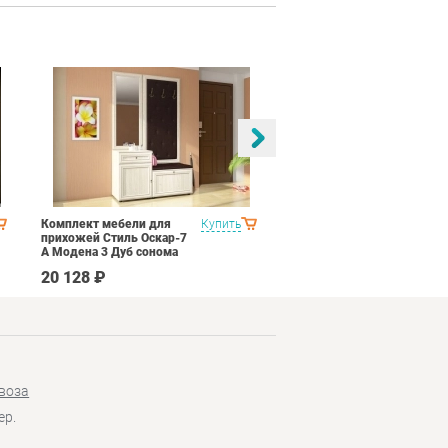
Комплект мебели для
Купить
Спальня Яна Вариант 1
прихожей Стиль Оскар-7
Дуб оксофрд
А Модена 3 Дуб сонома
светлый Крем
20 128 ₽
145 890 ₽
воза
ер.