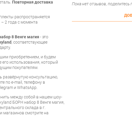
еталь.
Повторная доставка
Пока нет отзывов, поделитесь
ДОБ
мплекты распространяется
 – 2 года с момента
набор 8 Венге магия
- это
kyland
, соответствующее
дарту.
шим приобретением, и будем
е его использования, который
дущим покупателям.
ь развёрнутую консультацию,
е по e-mail, телефону в
legram и WhatsApp.
нить между собой в нашем шоу-
kyland БОРН набор 8 Венге магия,
ентрального склада в г.
 и магазинов смотрите на