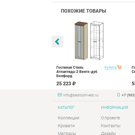
ПОХОЖИЕ ТОВАРЫ
тиль Палермо
Купить
Гостиная Стиль
Купить
Г
Атлантида-2 Венге-дуб
С
Белфорд
₽
25 223 ₽
5
info@bedroom-ekb.ru
+7 (903
КАТАЛОГ
ИНФОРМАЦИЯ
Коллекции
О проекте
Кровати
Контакты
Матрасы
Дизайн