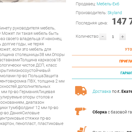
Продавец:
Мебель-Екб
Производитель:
Skyland
147 
Последняя цена:
инету руководителя мебель,
у Может ли такая мебель быть
-
+
Количество:
аз своего владельца И наконец,
 долгие годы, не теряя
ожет, если это мебель для
УТО
 Толщина столешницы38 мм.Опоры
 вставкамиТолщина каркасов18
ПРИГЛ
логически чистое ДСП, класс
окрытияизносоустойчивый
ГАРАН
смолами пр-во ПольшаЗащита
ментовкромка ПВХ, толщина 2 мм
рхностей дополнительных
Доставка
по
г. Екат
2 мм пр-во ГерманияЛицевая
улируемые опоры столов и
основанием, диапазон
щики тумбфолдинг 12 мм пр-во
Сборка
с базовой г
пр-во ДанияСиловые
ентриковые стяжки пр-во
артон, пенопласт, пластиковые