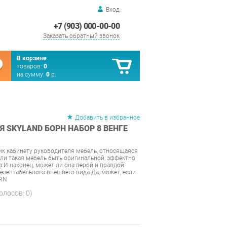
Вход
+7 (903) 000-00-00
Заказать обратный звонок
В корзине
товаров:
0
на сумму:
0
р.
Добавить в избранное
 SKYLAND БОРН НАБОР 8 ВЕНГЕ
к кабинету руководителя мебель, относящаяся
ли такая мебель быть оригинальной, эффектно
 И наконец, может ли она верой и правдой
резентабельного внешнего вида Да, может, если
ORN
голосов:
0
)