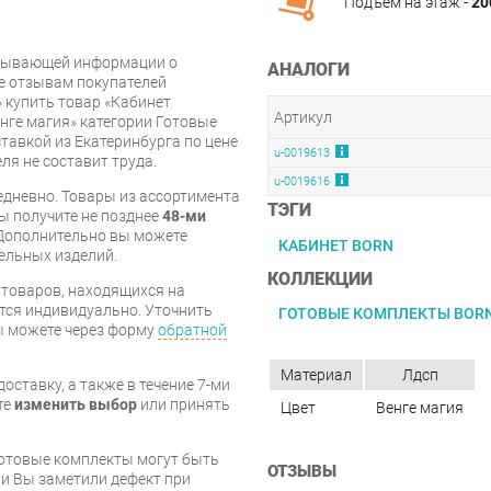
Подъём на этаж -
20
рпывающей информации о
АНАЛОГИ
же отзывам покупателей
 купить товар «Кабинет
Артикул
нге магия» категории Готовые
тавкой из Екатеринбурга по цене
u-0019613
ля не составит труда.
u-0019616
дневно. Товары из ассортимента
ТЭГИ
вы получите не позднее
48-ми
Дополнительно вы можете
КАБИНЕТ BORN
бельных изделий.
КОЛЛЕКЦИИ
я товаров, находящихся на
тся индивидуально. Уточнить
ГОТОВЫЕ КОМПЛЕКТЫ BOR
вы можете через форму
обратной
Материал
Лдсп
оставку, а также в течение 7-ми
те
изменить выбор
или принять
Цвет
Венге магия
готовые комплекты могут быть
ОТЗЫВЫ
и Вы заметили дефект при