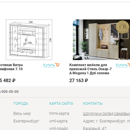
остиная Витра
Купить
Комплект мебели для
Купить
имфония 7.10
прихожей Стиль Оскар-7
А Модена 1 Дуб сонома
светлый Крем
5 482 ₽
27 163 ₽
) 000-00-00
ГОРОДА
КАРТА САЙТА
КОНТАКТЫ
Весь мир
html-карта
Шоурум и склад самовы
Екатеринбург
xml-карта
Адрес: г. Екатеринбург, п
yml-прайс
Базовый, 47