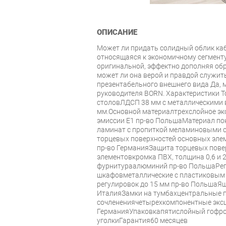
ОПИСАНИЕ
Может ли придать солидный облик каб
относящаяся к экономичному сегмент
оригинальной, эффектно дополняя обр
может ли она верой и правдой служить
презентабельного внешнего вида Да, м
руководителя BORN. Характеристики
столовЛДСП 38 мм с металлическими
мм.Основной материалтрехслойное эко
эмиссии Е1 пр-во ПольшаМатериал п
ламинат с пропиткой меламиновыми 
торцевых поверхностей основных эле
пр-во ГерманияЗащита торцевых пове
элементовкромка ПВХ, толщина 0,6 и 
фурнитураалюминий пр-во ПольшаРег
шкафовметаллические с пластиковым 
регулировок до 15 мм пр-во ПольшаЯ
ИталияЗамки на тумбахцентральные 
сочленениячетырехкомпонентные эксц
ГерманияУпаковкапятислойный гофрок
уголкиГарантия60 месяцев