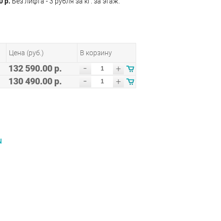
0 р.
Без лифта - 3 рубля за кг. за этаж.
Цена (руб.)
В корзину
-
132 590.00 р.
+
-
130 490.00 р.
+
N