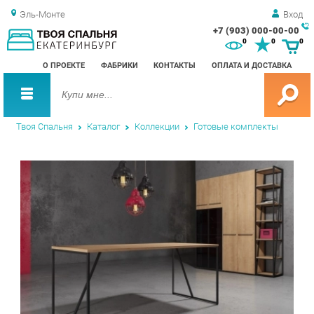
Эль-Монте
Вход
+7 (903) 000-00-00
Зак
0
0
0
обр
О ПРОЕКТЕ
ФАБРИКИ
КОНТАКТЫ
ОПЛАТА И ДОСТАВКА
зво
Твоя Спальня
Каталог
Коллекции
Готовые комплекты