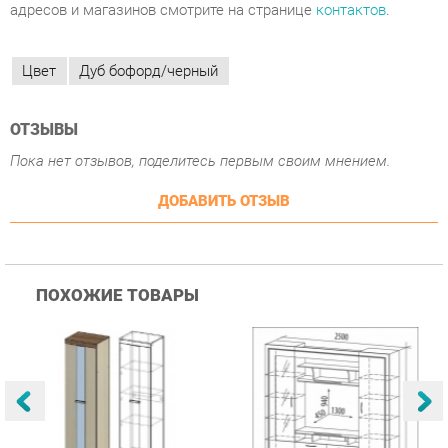
ОТЗЫВЫ
Пока нет отзывов, поделитесь первым своим мнением.
ДОБАВИТЬ ОТЗЫВ
ПОХОЖИЕ ТОВАРЫ
Гостиная Стиль
Гостиная Витра
К
Атлантида-2 Венге-дуб
Симфония 7.10
п
Белфорд
А
с
25 223 ₽
55 482 ₽
Купить
Купить