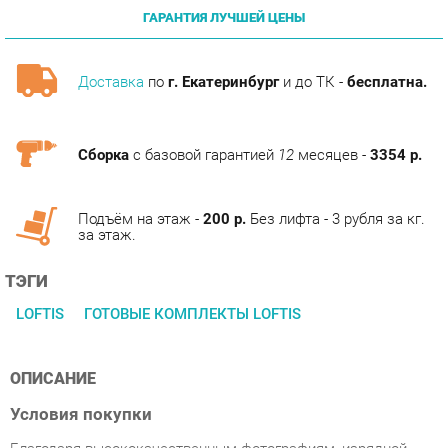
Доставка
по
г. Екатеринбург
и до ТК -
бесплатна.
Сборка
с базовой гарантией
12
месяцев -
3354 р.
Подъём на этаж -
200 р.
Без лифта - 3 рубля за кг.
за этаж.
ТЭГИ
LOFTIS
ГОТОВЫЕ КОМПЛЕКТЫ LOFTIS
ОПИСАНИЕ
Условия покупки
Благодаря высококачественным фотографиям, изрядной
информации о особенностях и субъективным мнениям
покупателей, приобретение товара Кабинет руководителя
Skyland LOFTIS 2 Дуб Бофорд/Черный категории Готовые