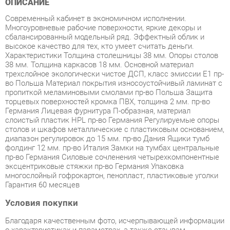
сбалансированный модельный ряд. Эффектный облик и
высокое качество для тех, кто умеет считать деньги.
Характеристики Толщина столешницы 38 мм. Опоры столов
38 мм. Толщина каркасов 18 мм. Основной материал
трехслойное экологически чистое ДСП, класс эмиссии Е1 пр-
во Польша Материал покрытия износоустойчивый ламинат с
пропиткой меламиновыми смолами пр-во Польша Защита
торцевых поверхностей кромка ПВХ, толщина 2 мм. пр-во
Германия Лицевая фурнитура П-образная, материал
слоистый пластик HPL пр-во Германия Регулируемые опоры
столов и шкафов металлические с пластиковым основанием,
диапазон регулировок до 15 мм. пр-во Дания Ящики тумб
фолдинг 12 мм. пр-во Италия Замки на тумбах центральные
пр-во Германия Силовые сочленения четырехкомпонентные
эксцентриковые стяжки пр-во Германия Упаковка
многослойный гофрокартон, пенопласт, пластиковые уголки
Гарантия 60 месяцев
Условия покупки
Благодаря качественным фото, исчерпывающей информации
о характеристиках и параметрах, а также отзывам
покупателей маркетплэйса «Спальни-Екатеринбург» купить
товар «Кабинет руководителя Skyland TORR-Z 1 Венге Магия»
категории Готовые комплекты производства Skyland с
доставкой из Екатеринбурга по цене со скидкой и гарантией