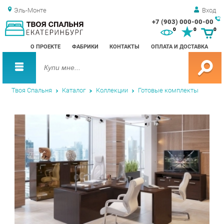
Эль-Монте
Вход
+7 (903) 000-00-00
Зак
0
0
0
обр
О ПРОЕКТЕ
ФАБРИКИ
КОНТАКТЫ
ОПЛАТА И ДОСТАВКА
зво
Твоя Спальня
Каталог
Коллекции
Готовые комплекты