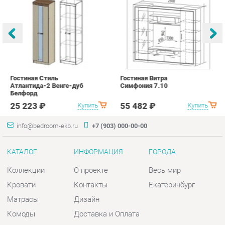
Гостиная Стиль
Гостиная Витра
К
Атлантида-2 Венге-дуб
Симфония 7.10
п
Белфорд
А
с
25 223 ₽
55 482 ₽
Купить
Купить
info@bedroom-ekb.ru
+7 (903) 000-00-00
КАТАЛОГ
ИНФОРМАЦИЯ
ГОРОДА
Коллекции
О проекте
Весь мир
Кровати
Контакты
Екатеринбург
Матрасы
Дизайн
Комоды
Доставка и Оплата
Шкафы
Скидки и Акции
Тумбы
Политика
Зеркала
Гарантия
Столы
Помощь
Мягкая мебель