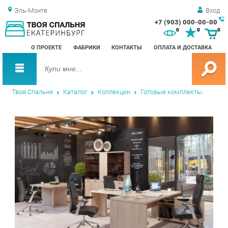
Эль-Монте
Вход
+7 (903) 000-00-00
Зак
0
0
0
обр
О ПРОЕКТЕ
ФАБРИКИ
КОНТАКТЫ
ОПЛАТА И ДОСТАВКА
зво
Твоя Спальня
Каталог
Коллекции
Готовые комплекты