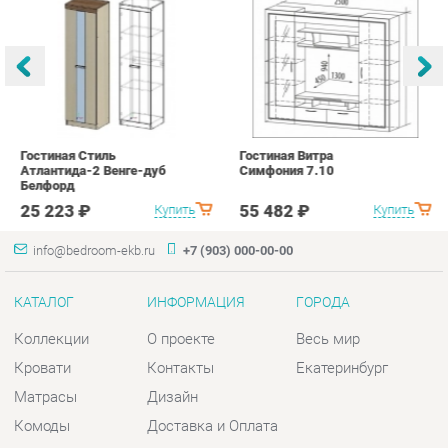
Гостиная Стиль
Гостиная Витра
К
Атлантида-2 Венге-дуб
Симфония 7.10
п
Белфорд
А
с
25 223 ₽
55 482 ₽
Купить
Купить
info@bedroom-ekb.ru
+7 (903) 000-00-00
КАТАЛОГ
ИНФОРМАЦИЯ
ГОРОДА
Коллекции
О проекте
Весь мир
Кровати
Контакты
Екатеринбург
Матрасы
Дизайн
Комоды
Доставка и Оплата
Шкафы
Скидки и Акции
Тумбы
Политика
Зеркала
Гарантия
Столы
Помощь
Мягкая мебель