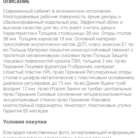
сбалансированный модельный ряд. Эффектный облик и
высокое качество для тех, кто умеет считать деньги.
Характеристики Толщина столешницы 38 мм. Опоры столов
38 мм. Толщина каркасов 18 мм. Основной материал
трехслойное экологически чистое ДСП, класс эмиссии Е1 пр-
во Польша Материал покрытия износоустойчивый ламинат с
пропиткой меламиновыми смолами пр-во Польша Защита
торцевых поверхностей кромка ПВХ, толщина 2 мм. пр-во
Германия Лицевая фурнитура П-образная, материал
слоистый пластик HPL пр-во Германия Регулируемые опоры
столов и шкафов металлические с пластиковым основанием,
диапазон регулировок до 15 мм. пр-во Дания Ящики тумб
фолдинг 12 мм. пр-во Италия Замки на тумбах центральные
пр-во Германия Силовые сочленения четырехкомпонентные
эксцентриковые стяжки пр-во Германия Упаковка
многослойный гофрокартон, пенопласт, пластиковые уголки
Гарантия 60 месяцев
Условия покупки
Благодаря качественным фото, исчерпывающей информации
о характеристиках и параметрах, а также отзывам
покупателей маркетплэйса «Спальни-Екатеринбург» купить
товар «Кабинет руководителя Skyland TORR-Z 3 Дуб Каньон»
категории Готовые комплекты производства Skyland с
доставкой из Екатеринбурга по цене со скидкой и гарантией