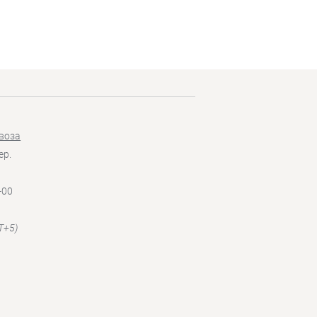
воза
ер.
-00
T+5)